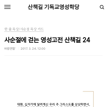
본문 바로가기
산책길 기독교영성학당
한 줄 묵상/사순절 묵상 카드
사순절에 걷는 영성고전 산책길 24
바람연필'
2017. 3. 24. 12:00