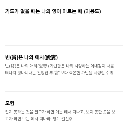
이 부끄럽지 않게 하소서"- 《베네딕트의 규칙》58.21.
기도가 없을 때는 나의 영이 마르는 때 (이용도)
빈(貧)은 나의 애처(愛妻)
빈(貧)은 나의 애처(愛妻) 가난함은 나의 사랑하는 아내같이 나를
떠나지 않나니나는 건방진 부(富)보다 측은한 가난을 사랑할 수밖에
없습니다 - 이용도, 《이용도》(서울:홍성사, 2009), 87.
모험
알지 못하는 것을 알고자 하면 아는 데서 떠나고, 보지 못한 곳을 보
고자 하면 보는 데서 떠나라. 영계 길선주