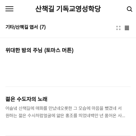
본문 바로가기
산책길 기독교영성학당
기타/산책길 엽서
(7)
위대한 밤의 주님 (토마스 머튼)
젊은 수도자의 노래
어슬녘 산책길에 매화를 만났네오롯한 그 모습에 마음을 뺐겼네 서
원하는 젊은 수사처럼얼굴에 얇은 홍조를 띄었네백만 년 품어온 사
랑 노래가사랑에 뿌리 박는 정주의 고백이 함께 울려 퍼지네 "주여,
주님께서 약속하신 대로 저를 받으소서그러면 제가 살리이다제 소망