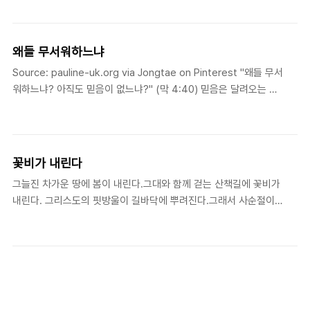
왜들 무서워하느냐
Source: pauline-uk.org via Jongtae on Pinterest "왜들 무서
워하느냐? 아직도 믿음이 없느냐?" (막 4:40) 믿음은 달려오는 집
채만한 파도보다 나를 향해 내미시는 주님의 손을 더 크게 본다.믿음
은 고막을 찢을 듯한 폭풍우 소리보다도 주님의 음성을 더 분명히 듣
는다.
꽃비가 내린다
그늘진 차가운 땅에 봄이 내린다.그대와 함께 걷는 산책길에 꽃비가
내린다. 그리스도의 핏방울이 길바닥에 뿌려진다.그래서 사순절이
봄에 있나 보다. 바람연필