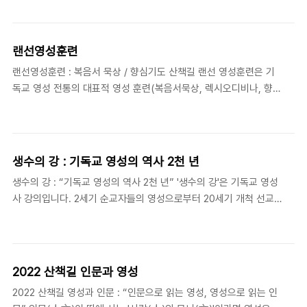
스트들을 산책길 연구원들이 친절하고 깊이 있게 개괄해드립니다.
이번 봄에는 후반부인 6강이 열리며, 올 가을에 전반부 6강이 열릴
예정입니다. (매년 정기적으로 개설될 정규 강좌이기에, 이번에 후반
랜선영성훈련
부 강좌(2학기 6강)를 먼저 들으시고 올 가을에 1학기 6강을 들으셔
랜선영성훈련 : 복음서 묵상 / 향심기도 산책길 랜선 영성훈련은 기
도 무방합니다~) 2천 년 교회사의 심층에 흐르는 영성의 강물, 그 풍
독교 영성 전통의 대표적 영성 훈련(복음서묵상, 렉시오디비나, 향심
요롭고 웅숭깊은 세계로 여러분을 초대합니다! 자세한 강좌 안내는
기도, 의식성찰 등)을 영성학 연구자들의 안내에 따라 배우고 실습하
신청링크를 확인해주세요~ 📍일시 : 2023.4.6~5.11 매주 목요일
는 시간입니다. 이번 학기에는 '복음서 묵상'과 '향심기도'를 실습합
오후 7:30~9:00 📍장소 ..
니다. . 1. 복음서 묵상 (Gospel Contemplation) 복음서 묵상은
우리에게 익숙한 큐티와 비슷하나 ‘주님을 위해 무엇을 해야겠다’라
생수의 강 : 기독교 영성의 역사 2천 년
는 적용보다는 ‘나를 향한 하나님 사랑을 경험하는 것’에 비중을 둔다
생수의 강 : “기독교 영성의 역사 2천 년” '생수의 강'은 기독교 영성
는 점에서 큐티와 다릅니다. 이를 위해서 렉시오 디비나의 방법으로
사 강의입니다. 2세기 순교자들의 영성으로부터 20세기 개척 선교
묵상하되 거룩한 상상력을 이용해서 본문 안으로 들어갑니다. 이 때
사들의 영성까지, 기독교 역사 속 주요 영성 운동, 인물, 사상, 텍스트
내가 성경을 읽는 것이 아니라 성경이 나를 읽는 체험, 하나님의 사
들을 기독교영성학 전공자들이 친절하고 깊이 있게 개괄하여 안내합
랑이 나를 덮는 경험이 일어납니..
니다. 온라인 강의 (Zoom) _ 가을학기 (9-12월, 6주)와 봄학기(3-
6월, 6주)에 각각 6주씩 총 12주 동안 진행됩니다. 1. 강의 대상 - 2
2022 산책길 인문과 영성
천 년을 흘러온 기독교 영성의 생명력 넘치는 강물을 마시고자 하는
2022 산책길 영성과 인문 : “인문으로 읽는 영성, 영성으로 읽는 인
그리스도인 - 기독교 영성의 역사와 신학에 대한 균형잡힌 안내를 찾