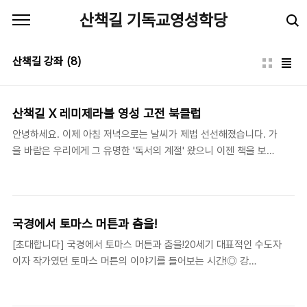
본문 바로가기
산책길 기독교영성학당
산책길 강좌
(8)
산책길 X 레미제라블 영성 고전 북클럽
안녕하세요. 이제 아침 저녁으로는 날씨가 제법 선선해졌습니다. 가
을 바람은 우리에게 그 유명한 '독서의 계절' 왔으니 이젠 책을 보다
진지하게 읽어 보라고 말하는 듯합니다.영성 고전을 읽고 싶지만, 혼
자서는 쉽지 않다고 말씀하시는 분들을 종종 만납니다. 그래서 산책
길에서 레미제라블과 함께 영성 고전 북클럽을 열었습니다.* 방식:
온라인 강독 + 북클럽산책길이 영성 고전 강독을 인도하고, 레미제
국경에서 토마스 머튼과 춤을!
라블이 북클럽 모임을 인도합니다. 한 달에 한 번 온라인에서 만나서
[초대합니다] 국경에서 토마스 머튼과 춤을!20세기 대표적인 수도자
대그룹으로 강독을 하고, 그로부터 한 달 안에 오프라인에서 소그룹
이자 작가였던 토마스 머튼의 이야기를 들어보는 시간!◎ 강
으로 모여 함께 토론하고 나누는 방식입니다. 북클럽 모임은 온라인
사: Sophia 박정은 수녀 (『부서진 것의 아름다움』, 『사려깊은 수
강독 후 레미제라블(서울 광나루)에서 한 달에 한 번 있을 예정입니
다』, 『상처받은 인간다움에게』 등 다수의 저서) ◎ 대담자 : 이번 강
다. 광나루에서 열리는 북클럽에 참여하시기 어려운 분..