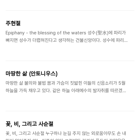
고 대신 콜라로나 목을 축이면서 나는 정말 하느님을 보았다 나는 정
말 하느님을 느꼈다 1980년 7월 31일 오후 5시 뭉게구름 위에 앉아
계시는 내게 충만되어 오신 하느님을 나는 광주의 신안동에서 보았
주현절
다 그런 뒤로 가슴이 터질 듯 부풀었고 세상 사람들 누구나가 좋아졌
Epiphany - the blessing of the waters 성수(聖水)에 파리가
다 내 몸뚱이가 능금처럼 붉어지고 사람들이 이쁘고 환장하게 좋았
빠지면 성수가 더렵혀진다고 생각하는 건불신앙이다. 성수에 파리가
다 이 숨길 수 없는 환희의 순간 세상 사람들 누구나를 보듬고 첫날
빠지면파리가 성화(聖化)된다. 거룩한 파리가 된다. 그 물에 빠지면
밤처럼 씩씩거려 주고 싶어졌다 아아 나는 절망하지 않으련다 아아
모든 것이 거룩해진다. 만물이 성물(聖物)이 되며만인이 성도(聖
나는 미워하거나 울어버리거나 넋마저 놓고 헤..
徒)가 된다. 그리스도께서 오셨기 때문이다. 거룩하신 하느님의 아들
이 오셔서요단 강, 죽음의 강 물에 당신의 몸을 담그셨기에이제 세상
마땅한 삶 (안토니우스)
에 거룩하지 않은 물은 없다. 성수는 도도히 흘러하느님의 집에서는
마땅한 삶 불의와 불법 몸과 가슴이 짓밟힌 이들의 신음소리가 5월
세례수가 되고 사람의 집에서는세숫물이 된다. 그 물로 깨끗이 씻어
하늘을 가득 채우고 있다. 같은 하늘 아래예수의 발자취를 따르겠노
환히 빛나는 얼굴. 그 얼굴이 사람의 얼굴이다. 하느님의 얼굴 같은
라고옛 집을 떠나 온 사람들 소낙비로 전신을 노크하는 하늘소리에
사람의 얼굴. / 이종태
어떻게 응답해야 할까? 사막 수도승이었던안토니우스,예수의 삶을
옹골차게 살아내었구나. / 오래된 오늘 (임택동) 그(안토니우스)는
불의에 희생당한 사람들을 얼마나 열심히 도와줬던지 마치 그가 제
꽃, 비, 그리고 사순절
삼자가 아닌 피해 당사자쪽인 것처럼 생각될 정도였다. - 아타나시우
꽃, 비, 그리고 사순절 누구하나 눈길 주지 않는 외로움아무도 손 내
스(Athanasius, 295-373), 《안토니우스의 생애》, ch 87