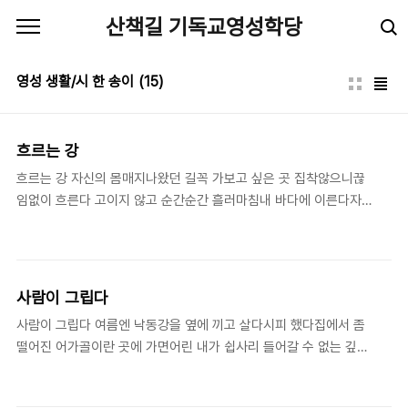
본문 바로가기
산책길 기독교영성학당
영성 생활/시 한 송이
(15)
흐르는 강
흐르는 강 자신의 몸매지나왔던 길꼭 가보고 싶은 곳 집착않으니끊
임없이 흐른다 고이지 않고 순간순간 흘러마침내 바다에 이른다자유
다 오래된 오늘 임택동
사람이 그립다
사람이 그립다 여름엔 낙동강을 옆에 끼고 살다시피 했다집에서 좀
떨어진 어가골이란 곳에 가면어린 내가 쉽사리 들어갈 수 없는 깊은
물이 제법 있었다 젖가슴 높이 보다 더 깊은 물에는 절대로 들어가지
말라는 어머니의 신신당부를 가슴에 안은 채나는 그곳을 두 눈으로