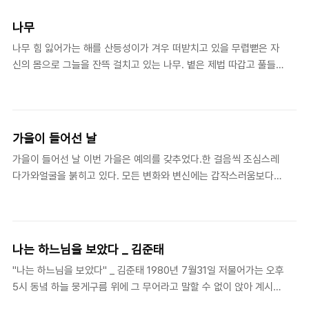
바라볼 수밖에 없었다 얕은 곳을 흐르다 깊어진 곳에 다다른 물은소
용돌이치며 보조개를 씨익 머금은 채 조용히 웃음을 건네 오곤 하였
나무
다 깊어진 가슴 때문에 언제나 소용돌이가 있고또 소용돌이 때문에
나무 힘 잃어가는 해를 산등성이가 겨우 떠받치고 있을 무렵뻗은 자
깊어진 가슴들이 있다세차게 휘돌아 가슴을 뒤집어 놓는 싱긋, 깊어
신의 몸으로 그늘을 잔뜩 걸치고 있는 나무. 볕은 제법 따갑고 풀들
진 웃음하나 건네 줄 수 있는강물 같은 사람이 그립다. 오래된 오늘
은 성급한 봄단장을 했지만 아직 겨울옷을 입은 채 서 있는 나무는
임택동
고독하다. 얕게 뿌리를 내린 것들은 작은 바람에도 안달하며 들떠 있
지만깊은 나무는 자기 때를 알고 가만히 서있다. 지난 해 가뭄이 극
심했을 무렵 지금 짙푸른 풀들은 흔적조차 없었다.하지만 나무는 푸
가을이 들어선 날
른 잎을 피우고 지친 걸음을 내딛던 이들에게 그늘을 주었다. 오래된
가을이 들어선 날 이번 가을은 예의를 갖추었다.한 걸음씩 조심스레
오늘 임 택 동
다가와얼굴을 붉히고 있다. 모든 변화와 변신에는 갑작스러움보다는
한 걸음 한 걸음조심스러움이 아름답다. 하루 아침에 다 바뀌었다고
하루 아침에 다 바뀔거라고입에 침을 튀기며 말하는 이들이여거짓을
삼가고이 가을 앞에 침묵하라. 신앙은 기쁜 긴장감을 둘러메고 청정
한 걸음걸이로 쉼 없이 걸어가는 길이거늘... 오래된 오늘 임 택 동
나는 하느님을 보았다 _ 김준태
"나는 하느님을 보았다" _ 김준태 1980년 7월31일 저물어가는 오후
5시 동녘 하늘 뭉게구름 위에 그 무어라고 말할 수 없이 앉아 계시는
하느님을 나는 광주의 신안동에서 보았다 몸이 아파 술을 먹지 못하