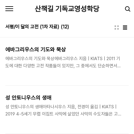
본문 바로가기
산책길 기독교영성학당
서평/이 달의 고전 (1차 자료)
(12)
에바그리우스의 기도와 묵상
에바그리우스의 기도와 묵상에바그리우스 지음 | KIATS | 2011 기
도에 대한 다양한 고전 작품들이 있지만, 그 중에서도 단순하면서도
깊은 교훈을 담고 있는 작품으로는 이집트의 수도자 에바그리우스
(Evagrius of Pontus: 345-399)의 기도에 대한 글을 꼽을 수 있
다. 이 글은 원래 에바그리우스가 스승인 알렉산드리아의 마카리우
스(Macarius of Alexandria)에게 보낸 편지인데 153개의 짧은 글
성 안토니우스의 생애
귀들을 모은 것이다. 그 중 한 구절을 인용하면 다음과 같다. 91. 당
성 안토니우스의 생애아타나시우스 지음, 전경미 옮김 | KIATS |
신이 기도의 훈련을 연마하고 있다면 악마의 돌연한 습격에 대비하
2019 4-5세기 무렵 이집트 사막에 살았던 사막의 수도자들은 고대
고 그 채찍에 확고부동하게 견뎌라. 실로 그것을 들짐승처럼 당신에
기독교의 대표적인 기도의 사람들이다. 그 중에서도 성 안토니우스
게 나타나 당신의 온 몸을 학대할 것이다. 악마들을 성도들이 기도하
(Antonius: 251-356)는 사막 수도자들의 효시가 되는 인물로, 이
는 것을 싫어하기 때..