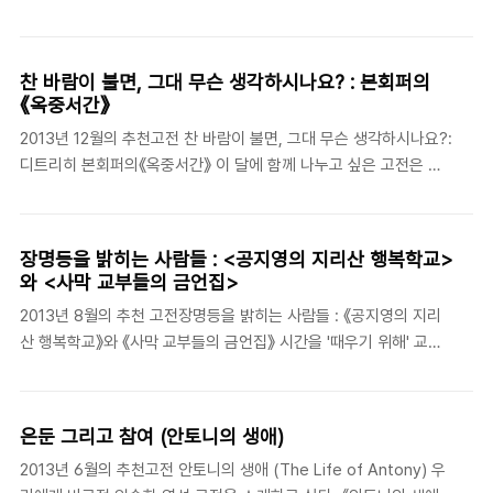
래야 한다. 누구의 '삶'을 아는 것이 정말 그를 아는 것일 터. 그러나
4 세기 후반 시리아..
과연 우리는 정말 프란치스코의 삶을 제대로 알고 있는 것일까? 프
란치스코처럼 이름이 널리 알려진 사람일 경우 오히려 우리가 그의
찬 바람이 불면, 그대 무슨 생각하시나요? : 본회퍼의
삶에 대해서 제대로 잘 모르고 있기 쉬운 것 같다. 왜냐하면 우리는
《옥중서간》
이미 우리가 그를 '안다'고 생각하기 때문이다. 그에 대한 이야기를
2013년 12월의 추천고전 찬 바람이 불면, 그대 무슨 생각하시나요?:
무수히 들어봤다고 해서 말이다. 하지만 그에 '대한' 이야기를 많이
디트리히 본회퍼의《옥중서간》 이 달에 함께 나누고 싶은 고전은 디
들어보았다고 해서 정말 그를 아는 것은 아니다. 아니, 오히려 그를
트리히 본회퍼(Dietrich Bonhoeffer, 1906-1945)의 《옥중서간》
오해하고 있기 싶다. 그의 이..
이다. 본회퍼가 형장의 이슬로 사라져 간지가 벌써 68년이 되었지
만, 그의 사상과 신학이 녹아 있는 《옥중서간》은 작금의 한국 교회와
장명등을 밝히는 사람들 : <공지영의 지리산 행복학교>
신앙인들에게 더욱 회람되어야 하는 책이 아닌가 한다. 특히 한 대학
와 <사막 교부들의 금언집>
생의 ‘대자보’로 시작된 ‘안녕하십니까’의 물음은 예외 없이 우리 기
2013년 8월의 추천 고전장명등을 밝히는 사람들 : 《공지영의 지리
독인들이 답해야만 하는 ‘경건과 저항’에 관한 물음이라고 하겠다. 찬
산 행복학교》와 《사막 교부들의 금언집》 시간을 '때우기 위해' 교회
바람을 견디다 못해 이미 얼어붙은 농토처럼 굳어 있는 우리네 영혼
북까페의 책장을 기웃거리다가 반가운 제목을 발견했다. 이전에 어
에 ‘경건의 의미’와 ‘세상에 대한 저항 정신’에 불을 지필 수 있는 책,
디선가 광고를 보고 읽고 싶다는 생각이 들었던 책인데, 이곳 태평양
《옥중서간》!..
바다 건너편에서 마주치게 된 것이다. 《공지영의 지리산 행복학교》.
은둔 그리고 참여 (안토니의 생애)
공지영은 평소 좋아하는 작가이고, 지리산도 스무 살 때 무거운 배낭
2013년 6월의 추천고전 안토니의 생애 (The Life of Antony) 우
위에 텐트까지 얹어서 기다시피 올랐던 '지리산 등반대'의 초록빛 추