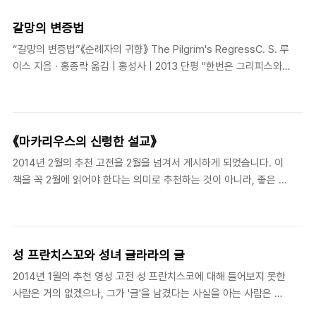
후 아우구스티누스를 비롯하여 많은 사람들의 회심과 삶에 깊은 영
향을 끼친 영적 거장이다. 그는 젊은 시절 교회에서 “네가 온전하고
갈망의 변증법
자 할진대 가서 네 소유를 팔아 가난한 자들에게 주라 그리하면 하늘
“갈망의 변증법”《순례자의 귀향》 The Pilgrim's RegressC. S. 루
에서 보화가 네게 있으리라 그리고 와서 나를 따르라”(마태복음
이스 지음 · 홍종락 옮김 | 홍성사 | 2013 단평 "한번은 그리피스와
19:21)는 말씀을 듣고, 그대로 순종하여 자신의 재산을 정리하고 평
바필드가 내 방에서 점심을 같이 먹는데, 내가 얼결에 철학을 "학과
생 기도하는 삶을 살았다. 그는 단순한 믿음을 가졌고, 머릿속으로
(subject)"라고 지칭했다. 그러자 바필드가 말했다, '플라톤에게 철
계산하지 않고 단순하게 순종했으며, 기도..
학은 학과(연구주제)가 아니었지. 삶의 방식(a way of life)이었
지.'" 루이스의 회심기《예기치 않은 기쁨》에 나오는 장면이다(p.
《마카리우스의 신령한 설교》
323). 그 때 자기 말이 "경솔했"다고 말하는 루이스는 실은 평생에
2014년 2월의 추천 고전을 2월을 넘겨서 게시하게 되었습니다. 이
걸쳐 더없이 진지한 철학도였다. 루이스에게 철학은 단순히 학문이
책을 꼭 2월에 읽어야 한다는 의미로 추천하는 것이 아니라, 좋은 영
아니라 구도(求道)였고, 그 구도의 길 끝에서 그는 '참 철학'(True
성 고전을 한 달에 한 번씩 소개한다는 의도로 게시하는 것이니 널리
Philosophy)으로서의 기독교를 만났다. 루이스는 자신의 ..
양해해주시길 바랍니다. 아래의 추천글을 읽어보시고 관심이 생기신
다면, 시간을 내어 고전을 직접 읽어 보시길 권합니다. / 편집자 《마
카리우스의 신령한 설교》이후정 역, 은성(1993) 마카리우스는 누구
성 프란치스꼬와 성녀 글라라의 글
인가 필자가 이 달의 영성 고전으로 소개하고자 하는 책은 마카리우
2014년 1월의 추천 영성 고전 성 프란치스코에 대해 들어보지 못한
스(Pseudo-Macarius, c.300-391)의 《신령한 설교》이다. 여기엔
사람은 거의 없겠으나, 그가 '글'을 남겼다는 사실을 아는 사람은 적
50 편의 와 이 포함되어 있다. 이 글들의 저자는 성서와 초대 교회
은 것 같다. 프란치스코가 유명한 것은 그의 '삶' 때문이다. 마땅히 그
사막 영성에 영적 뿌리를 둔 위대한 영성가였던 것으로 보인다. 그는