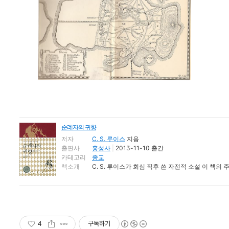
순례자의 귀향
저자
C. S. 루이스
지음
출판사
홍성사
|
2013-11-10 출간
카테고리
종교
책소개
C. S. 루이스가 회심 직후 쓴 자전적 소설 이 책의 주
4
구독하기