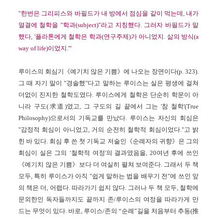
"한번은 그리피스와 바필드가 내 방에서 점심을 같이 먹는데, 내가
얼결에 철학을 "학과(subject)"라고 지칭했다.
그러자 바필드가 말
했다, '
플라톤에게 철학은 학과(연구주제)가 아니었지. 삶의 방식(a
way of life)이었지.'"
루이스의 회심기《예기치 않은 기쁨》에 나오는 장면이다(p. 323).
그 때 자기 말이 "경솔했"다고 말하는 루이스는 실은 평생에 걸쳐
더없이 진지한 철학도였다. 루이스에게 철학은 단순히 학문이 아
니라 구도(求道)였고, 그 구도의 길 끝에서 그는 '참 철학'(True
Philosophy)으로서의 기독교를 만났다. 루이스는 자신의 회심은
"감정적 회심이 아니었고, 거의 순전히 철학적 회심이었다."고 밝
힌 바 있다. 회심 후 쓴 첫 기독교 저술인《순례자의 귀향》은 그의
회심이 실은 그의 ‘철학적 여정'의 결과였음을, 20여년 후에 쓰인
《예기치 않은 기쁨》보다 더 여실히 펼쳐 보여준다. 그래서 두 책
모두, 특히 루이스가 아직 "쉽게 말하는 법을 배우기 전"에 쓰인 앞
의 책은 더, 어렵다. 따라가기 쉽지 않다. 그러나 두 책 모두, 철학에
문외한인 독자들까지도 끝까지 존/루이스의 여정을 따라가게 만
드는 무엇이 있다. 바로, 루이스/존의 “순례”길을 처음부터 추동(推