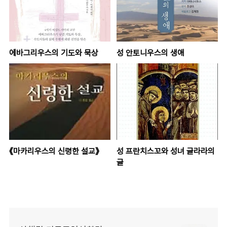
에바그리우스의 기도와 묵상
성 안토니우스의 생애
《마카리우스의 신령한 설교》
성 프란치스꼬와 성녀 글라라의
글