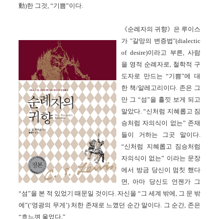
動)한 그것, “기쁨”이다.
《순례자의 귀향》은 루이스
가 "갈망의 변증법"(dialectic
of desire)이라고 부른, 사람
을 영적 순례자로, 철학적 구
도자로 만드는 “기쁨”에 대
한 책/알레고리이다. 존은 그
만 그 “섬”을 흘낏 보게 되고
말았다. “신처럼 지혜롭고 짐
승처럼 자의식이 없는” 존재
들이 거하는 그곳 말이다.
“신처럼 지혜롭고 짐승처럼
자의식이 없는” 이라는 문장
에서 방금 당신이 멈칫 했다
면, 아마 당신도 언젠가 그
“섬”을 본 적 있었기 때문일 것이다. 자신을 “그 세계 밖에, 그 문 밖
에”(‘영광의 무게’) 처한 존재로 느꼈던 순간 말이다. 그 순간, 존은
“흐느껴 울었다.”