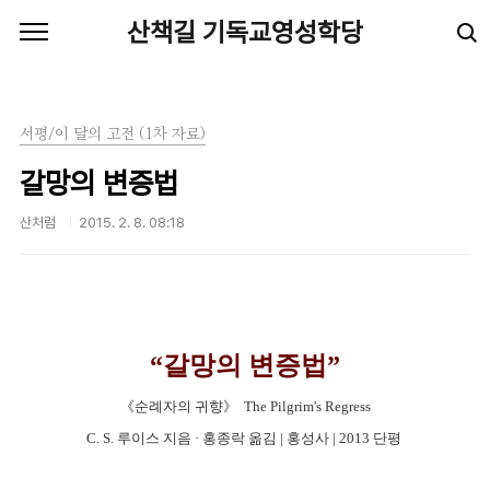
본문 바로가기
산책길 기독교영성학당
서평/이 달의 고전 (1차 자료)
갈망의 변증법
산처럼
2015. 2. 8. 08:18
“갈망의 변증법”
《순례자의 귀향》
The Pilgrim's Regress
C. S. 루이스 지음
·
홍종락 옮김 | 홍성사 | 2013 단평