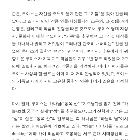
존은, 루이스는 자신을 흐느껴 울게 만든 그 “기쁨”을 찾아 길을 떠
났다. 그 길에서 만난 각종 인물/사상들과의 조우와, 그(것)들과의
논쟁은, 알레고리 작품의 전형을 따른 것으로서, 루이스 당대 지성
사, 문화사에 대한 적요이자, “기쁨”을 추구하며 그 “거짓 대상들
을 하나하나 밝히고 거짓임이 드러나면 단호히 내버리는” 길을 걸
었던 루이스의 철학적 여정의 궤적이다. 여기서, 《순례자의 귀
향》은 루이스가 기독교로 회심한지 겨우 1년 정도 되었을 때 2주
만에 일필휘지로 써내려간 작품임을 기억하자. 여러 비평가들은
루이스 사상의 집 골조는 이미 이 때 거의 완성되어 있었고, 루이스
의 기독교 세계가 지닌 고유한 풍취의 연원이 여기 있음을 지적한
다.
다시 말해, 루이스는 하나님(“동쪽 산” “지주님”)을 믿기 전에 “하
늘/초월/궁극적 실재”(“섬”)를 추구했으며, 그의 신학과 영성은 그
“섬”이 실은 “동쪽 산”의 일부라는, 즉 하나님은 “하늘의 님”이시
라는 발견과 깨달음에 기초하고 있다. “하늘” 이야기를 “wishful
thinking”이라 하여 의심하고 조롱하는 서구 근대 시대정신의 눈