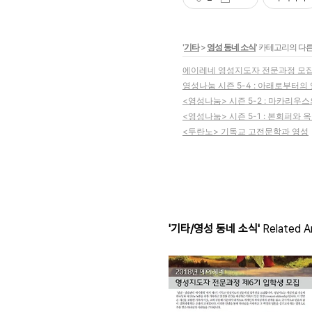
'
기타
>
영성 동네 소식
' 카테고리의 다른
에이레네 영성지도자 전문과정 모
영성나눔 시즌 5-4 : 아래로부터의
<영성나눔> 시즌 5-2 : 마카리우
<영성나눔> 시즌 5-1 : 본회퍼와 
<두란노> 기독교 고전문학과 영성
'기타/영성 동네 소식'
Related Ar