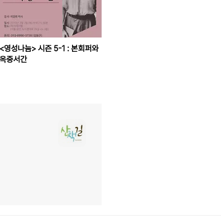
<영성나눔> 시즌 5-1 : 본회퍼와
옥중서간