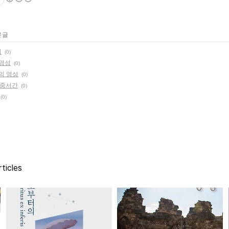
 글
집
(0)
 영성
(0)
스의 영성
(0)
옥중서간
(0)
(0)
ticles