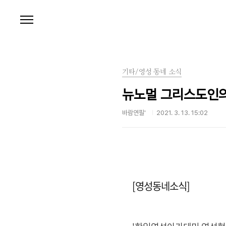
본문 바로가기
기타/영성 동네 소식
뉴노멀 그리스도인의
바람연필'
2021. 3. 13. 15:02
[영성동네소식]