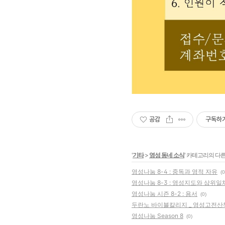
공감
구독하
'
기타
>
영성 동네 소식
' 카테고리의 다른
영성나눔 8-4 : 중독과 영적 자유
(0
영성나눔 8-3 : 영성지도와 삼위일
영성나눔 시즌 8-2 : 용서
(0)
두란노 바이블칼리지 _ 영성고전산
영성나눔 Season 8
(0)