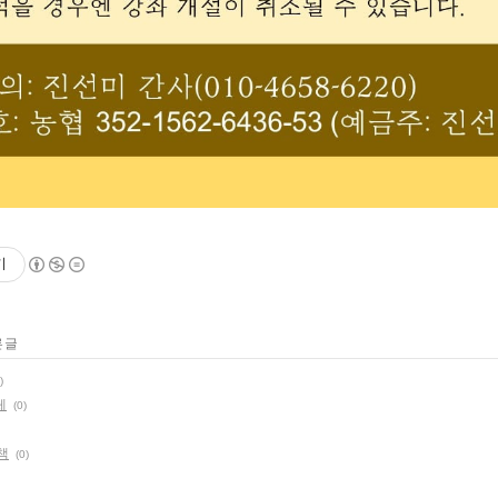
기
 글
)
체
(0)
책
(0)