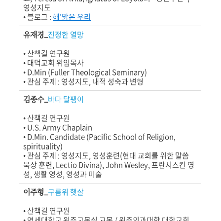
영성지도
• 블로그 :
해'맑은 우리
유재경_
진정한 열망
• 산책길 연구원
• 대덕교회 위임목사
• D.Min (Fuller Theological Seminary)
• 관심 주제 : 영성지도, 내적 성숙과 변형
김종수_
바다 달팽이
•
산책길 연구원
•
U.S. Army Chaplain
•
D.Min. Candidate (
Pacific School of Religion,
spirituality)
•
관심 주제 :
영성지도,
영성훈련(현대 교회를 위한 말씀
묵상 훈련, Lectio Divina),
John Wesley, 프란시스칸 영
성,
생활 영성, 영성과 미술
이주형_
구름위 햇살
•
산책길 연구원
•
연세대학교
원주교목실 교목 / 원주의과대학 대학교회