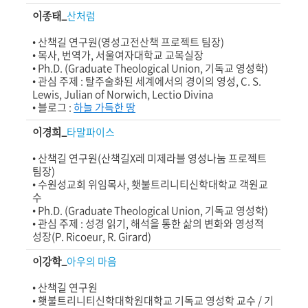
이종태_
산처럼
•
산책길 연구원(영성고전산책 프로젝트 팀장)
• 목사,
번역가, 서울여자대학교 교목실장
•
Ph.D. (Graduate Theological Union, 기독교 영성학)
•
관심 주제 : 탈주술화된 세계에서의 경이의 영성,
C. S.
Lewis, Julian of Norwich, Lectio Divina
•
블로그 :
하늘 가득한 땅
이경희_
타말파이스
• 산책길 연구원(산책길X레 미제라블 영성나눔 프로젝트
팀장)
• 수원성교회 위임목사, 횃불트리니티신학대학교 객원교
수
• Ph.D. (Graduate Theological Union, 기독교 영성학)
• 관심 주제 : 성경 읽기, 해석을 통한 삶의 변화와 영성적
성장(P. Ricoeur, R. Girard)
이강학_
아우의 마음
• 산책길 연구원
• 횃불트리니티신학대학원대학교 기독교 영성학 교수 / 기