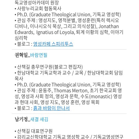
독교영성아카데미 원장
• 사랑누리교회 협동목사
• Ph.D. (Graduate Theological Union, 기독교 영성학)
• 관심 주제 : 영성지도, 영적분별, 영성훈련(특히 렉시오
디비나, 이냐시오식 묵상, 그리고 의식성찰), Jonathan
Edwards, Ignatius of Loyola, 퇴계 이황의 심학, 이야기
심리학
• 블로그 :
영성카페 스피리투스
권혁일_
바람연필
• 산책길 총무연구원(블로그 편집자)
• 한남대학교 기독교학과 교수 / 교목 / 한남대학교회 담임
목사
• Ph.D. (Graduate Theological Union, 기독교 영성학)
• 관심 주제 : 윤동주, Thomas Merton, 초기 한국교회 영
성, 영성과 사회 정의, 영성과 문학, 수도(monastic) 영성
과 현대 사회, 영성 지도, 영성 훈련, 영성 목회
• 블로그 :
흙과 바람이 만나서
남기정_
새결 새김
• 산책길 대표연구원
• 감리교신학대학교 기독교 영성학 교수 / 기독교영성연구