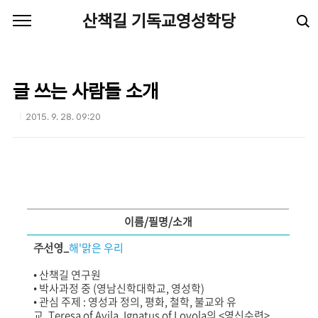
본문 바로가기
산책길 기독교영성학당
글 쓰는 사람들 소개
2015. 9. 28. 09:20
이름/필명/소개
주선영_
해'맑은 우리
•
산책길 연구원
• 박사과정 중 (영남신학대학교, 영성학)
• 관심 주제 : 영성과 정의, 평화, 철학, 불교와 유
교,
Teresa of Avila
, Ignatus of Loyola의 <영신수련>,