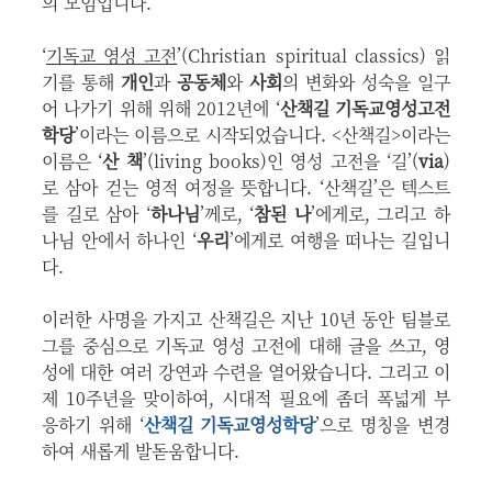
의 모임입니다.
‘
기독교 영성 고전
’(Christian spiritual classics) 읽
기를 통해
개인
과
공동체
와
사회
의 변화와 성숙을 일구
어 나가기 위해 위해 2012년에 ‘
산책길 기독교영성고전
학당
’이라는 이름으로 시작되었습니다. <산책길>이라는
이름은 ‘
산 책
’(living books)인 영성 고전을 ‘길’(
via
)
로 삼아 걷는 영적 여정을 뜻합니다. ‘산책길’은 텍스트
를 길로 삼아 ‘
하나님
’께로, ‘
참된 나
’에게로, 그리고 하
나님 안에서 하나인 ‘
우리
’에게로 여행을 떠나는 길입니
다.
이러한 사명을 가지고 산책길은 지난 10년 동안 팀블로
그를 중심으로 기독교 영성 고전에 대해 글을 쓰고, 영
성에 대한 여러 강연과 수련을 열어왔습니다. 그리고 이
제 10주년을 맞이하여, 시대적 필요에 좀더 폭넓게 부
응하기 위해 ‘
산책길 기독교영성학당
’으로 명칭을 변경
하여 새롭게 발돋움합니다.