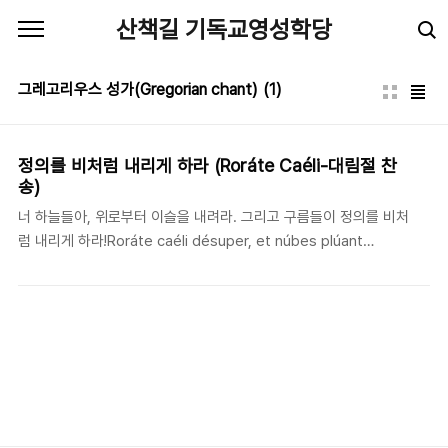
본문 바로가기
산책길 기독교영성학당
그레고리우스 성가(Gregorian chant)
(1)
정의를 비처럼 내리게 하라 (Roráte Caéli-대림절 찬
송)
너 하늘들아, 위로부터 이슬을 내려라. 그리고 구름들이 정의를 비처
럼 내리게 하라!Roráte caéli désuper, et núbes plúant
jústum.- 대림절 찬송 "Rorate Caeli"에서 지금 미국 캘리포니아
에는 오랜 가뭄 끝에 겨울비가 내리고 있다. 수 년 동안 가뭄을 겪으
니 이 노래에 담긴 기다림이 얼마나 간절한지 좀 더 마음에 와닿는
다. 이 노래는 아주 오래전부터 독일어권의 교회들을 중심으로 전해
져 내려오는 그레고리안 성가(Gregorian chant)이다. 주로 대림절
(Advent)에 가톨릭 교회에서 불려졌으며 메시야의 오심을 대망하
는 내용이 담겨져 있다. 모두 4절로 이뤄져 있으며, 이사야 45장 8
절의 라틴어 번역(Vulgata)에서 가져온 첫 구절(위의 인용구)이 후