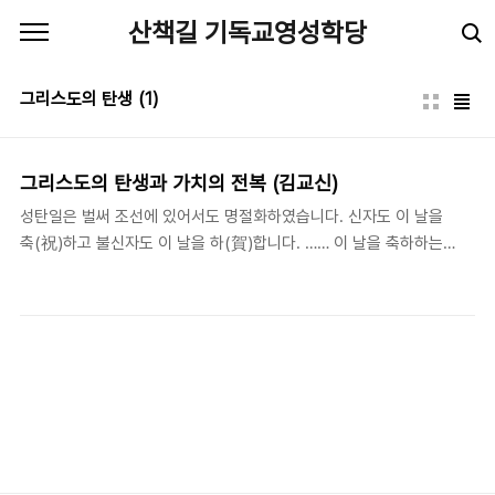
본문 바로가기
산책길 기독교영성학당
그리스도의 탄생
(1)
그리스도의 탄생과 가치의 전복 (김교신)
성탄일은 벌써 조선에 있어서도 명절화하였습니다. 신자도 이 날을
축(祝)하고 불신자도 이 날을 하(賀)합니다. …… 이 날을 축하하는
이유가 무엇입니까? …… "그의 팔로 힘을 보이사 저의 마음의 생각
이 교만한 자를 흩으셨고 권위 있는 자를 그 지위에서 내리치셨으며
낮은 자를 높이셨고..." (눅 1:51-52). 마리아가 그 이스라엘의 하나
님을 찬미한 것은 단지 평화의 신, 자비의 신인 연고가 아니었습니
다. …… 예수의 탄강은 인간 가치의 총 전복을 의미하는 것입니다.
…… 인생의 갈구하던 행복의 표준이 전도되었습니다. …… 그리스도
의 탄강으로 말미암은 이 변혁과 이 척도의 전도(거꾸로 넘어짐)에
능히 견딜 자가 누구입니까? 성탄을 축하하는 자에게 깊은 생각함이
있어야 할 것입니다. - 김교신 지음 (..