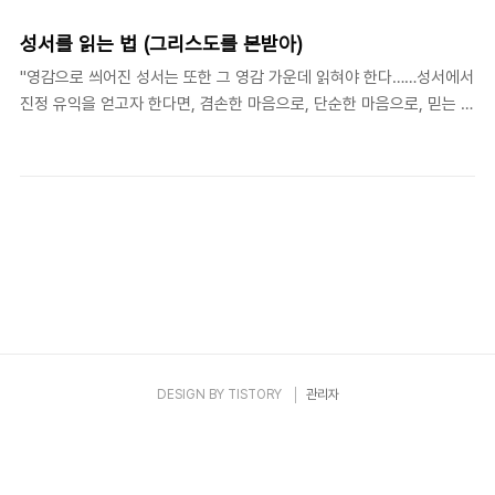
기 때문에 인간의 노력은 완전히 희미해진다." 잔느 귀용 (Jeanne
Guyon: c. 1648-1717), 《잔느 귀용의 친밀한 기도》(김진선 옮김, 두
성서를 읽는 법 (그리스도를 본받아)
란노), A Short Method of Prayer 잔느 귀용은 기도 안에서 자신의
"영감으로 씌어진 성서는 또한 그 영감 가운데 읽혀야 한다……성서에서
노력과 하나님의 은혜에 대해 생각했다. 위의 문구에 덧붙여 그녀는 이
진정 유익을 얻고자 한다면, 겸손한 마음으로, 단순한 마음으로, 믿는 마
렇게 말한다. "그러므로 이 기도의 단계를 아무것도 하지 않고 빈둥거리
음으로 읽어라." 토마스 아 켐피스(Thomas à Kempis: c. 1380–
며 노는 상태라고 비난하는 사람은 심각한 기만에 빠진..
1471), 《그리스도를 본받아》, book 1, ch. 5. "All Holy Scriptures
ought to be read in the spirit in which it was written." 영성가
들은 성서를 특별한 영감으로 씌어진 책으로 믿었을 뿐 아니라, 또한 특
별한 영감 가운데 읽혀야 하는 책으로 믿었다. 토마스는 과거 성서 기자
에게 임했던 그 영감을 오늘 우리가 받을 때 비로소 우리가 진정한 성서
의 독자가 될 수 있다고 말하는 듯 하다. "겸손" "단순성" "믿음"은 ..
DESIGN BY
TISTORY
관리자