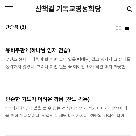
본문 바로가기
산책길 기독교영성학당
단순성
(3)
유비무환? (하나님 임재 연습)
로렌스 형제는 다뤄야 할 어떤 일이 있을 때에도, 결코 앞서서 그 문제를
생각하지 않았다. 그러나 어떤 일을 꼭 해야할 때가 되면 마치 깨끗한 거
울을 통해서 발견하듯이, '하나님 안에서' 그 순간에 필요한 것을 찾았
다. 로렌스 형제 (Brother Lawrence of the Resurrection: c.
1614-1691), 《하나님 임재 연습》, The Practice of the Presence
of God. (Third Conversation) 많은 사람들이 '유비무환(有備無
단순한 기도가 어려운 까닭 (잔느 귀용)
患)'을 삶의 중요한 교훈으로 여긴다. 미리 준비하고 많이 생각하고 일
"우리가 한낮에 별을 볼 수 없는 건 빛이 모자라서가 아니라 태양이 더
어날 수 있는 모든 변수를 충분히 대비해 놓으면 염려거리나 근심이 없
욱 환하기 때문이다. 영적인 문제도 마찬가지다. 성령의 강력한 빛이 인
으리라는 가르침이다. 그러나 반대로 그 모든 변수를 미리 끌어와서 염
간의 희미한 빛을 모두 흡수해 버리면 인간은 더 이상 자기 자신의 노력
려하는 삶이 '유비무..
을 구분할 수 없게 된다. 하나님의 강렬한 빛이 인간의 모든 빛을 능가하