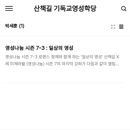
본문 바로가기
산책길 기독교영성학당
박세훈
(1)
영성나눔 시즌 7-3 : 일상의 영성
영성나눔 시즌 7-3 로렌스 형제와 함께 하는 '일상의 영성' 산책길 X
레 미제라블 〈영성나눔〉 시즌 7의 마지막 강좌가 다음과 같이 열립니
다. “도시의 영성”을 주제로 진행 중인 시즌 7, 세 번째 강좌는 “로렌
스 형제와 함께하는 ”입니다. 전세계적인 전염병 상황으로 인해 새롭
게 재편되는 일상 생활 양식을 하나님 앞에서 어떻게 살아가야 할지
함께 고민해 보는 시간이 될 것입니다. 하나님의 은총을 경험하는 자
리로 여러분들을 초대합니다. 자세한 내용은 레미제라블 블로그(클
릭)를 참조해 주세요. 강사 : 박세훈 (산책길 연구원, 장로회신학대학
교 영성학 교수) 일시 : 2020. 12. 3.(목) 저녁 7:30 장소 : 현장 참
여(선착순 7명) 및 온라인(신청자에게 참여 링크 제공)