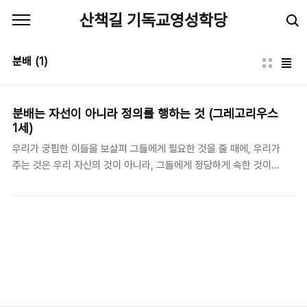
본문 바로가기
산책길 기독교영성학당
분배
(1)
분배는 자선이 아니라 정의를 행하는 것 (그레고리우스
1세)
우리가 궁핍한 이들을 보살펴 그들에게 필요한 것을 줄 때에, 우리가
주는 것은 우리 자신의 것이 아니라, 그들에게 정당하게 속한 것이
다. - 그레고리우스 1세(Gregorius I: 540-604), 《목회 규칙
(Regula Pastoralis)》, III. 21. 언젠가 사석에서 대화를 나누다가 어
느 분이 "부자들의 것을 빼앗아 가난한 이들에게 나눠주는 것"으로
는 경제적 불평등의 문제를 완전히 해결할 수 없다고 이야기하는 것
을 들었다. 그 이야기를 들으며 마음에 걸렸던 부분은 "부자들의 것
을 빼앗아" 가난 한 이들에게 준다는 표현이었다. 고소득자에게 세금
을 많이 걷어서 가난한 이들에게 필요한 것을 공급하는 것은 정말
"부자들의 소유를 빼앗는" 것일까? 수도자 출신으로서 교황으로 지