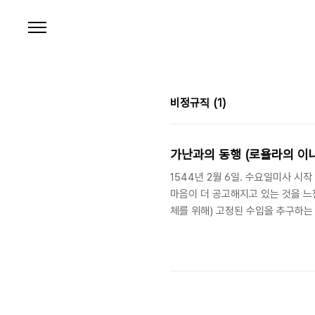
본문 바로가기
비정규직
(1)
가난과의 동행 (로욜라의 이
1544년 2월 6일. 수요일미사 시작
마음이 더 공고해지고 있는 것을 느
체를 위해) 고정된 수입을 추구하는 
리 주 하나님을 온전히 찬양하기 위한
시오(Ignatius of Loyola: 1491-1
Spiritual Diary (New York: P