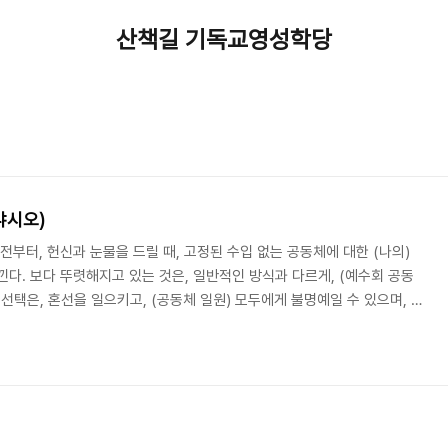
산책길 기독교영성학당
냐시오)
 전부터, 헌신과 눈물을 드릴 때, 고정된 수입 없는 공동체에 대한 (나의)
낀다. 보다 뚜렷해지고 있는 것은, 일반적인 방식과 다르게, (예수회 공동
선택은, 혼선을 일으키고, (공동체 일원) 모두에게 불명예일 수 있으며, 우
 (방법으로서의) 가난을 경시하게 될 수 있다는 것이다. - 로욜라의 이냐
556), "the Procedure of Election" in Selection from the
aulist Press, 1991), 239. 수많은 젊은이들이 비정..