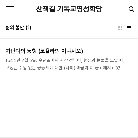
본문 바로가기
산책길 기독교영성학당
삶의 불안
(1)
가난과의 동행 (로욜라의 이냐시오)
1544년 2월 6일. 수요일미사 시작 전부터, 헌신과 눈물을 드릴 때,
고정된 수입 없는 공동체에 대한 (나의) 마음이 더 공고해지고 있는
것을 느낀다. 보다 뚜렷해지고 있는 것은, 일반적인 방식과 다르게,
(예수회 공동체를 위해) 고정된 수입을 추구하는 선택은, 혼선을 일
으키고, (공동체 일원) 모두에게 불명예일 수 있으며, 우리 주 하나님
을 온전히 찬양하기 위한 (방법으로서의) 가난을 경시하게 될 수 있
다는 것이다. - 로욜라의 이냐시오(Ignatius of Loyola: 1491-
1556), "the Procedure of Election" in Selection from the
Spiritual Diary (New York: Paulist Press, 1991), 239. 수많은
젊은이들이 비정..