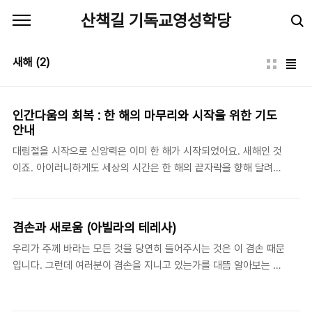
본문 바로가기
산책길 기독교영성학당
새해
(2)
인간다움의 회복 : 한 해의 마무리와 시작을 위한 기도
안내
대림절을 시작으로 신앙력은 이미 한 해가 시작되었어요. 새해인 것
이죠. 아이러니하게도 세상의 시간은 한 해의 끝자락을 향해 달려갑
니다. 신앙력과 세상력의 사이에서, 우리는 전자에 의한 고요한 기다
림과 출발보다는 후자가 주는 힘에 더 압도되는 것 같아요. 모임도
많고 마음도 분주합니다. 커다란 박스를 꺼내놓고 12월 31일까지 한
겸손과 새로움 (아빌라의 테레사)
해의 모든 것을 다 쓸어 담고 테잎으로 서둘러 봉인해 버리는 듯합니
우리가 주께 바라는 모든 것을 당연히 들어주시는 것은 이 겸손 때문
다. 그리고 1월 1일을 장모가 사위 맞듯 그렇게 가슴만 두근거리는 채
입니다. 그런데 여러분이 겸손을 지니고 있는가를 대뜸 알아보는 방
일거리에 쌓여서 정신없이 맞아들입니다. 지난 한 해를 음미할 시간
법은, 자신들이 주님의 그러한 은혜, 그러한 맛을 마땅히 받을 수 있
도, 새해를 조용히 가늠해볼 시간도 빼앗긴 채, 우리는 고속도로를
다고 생각하지 않는 것, 죽는 날까지 그런 은혜를 받을 만한 사람이
그저 질주합니다. 지나온 길에 대해 조용히 생각하며 방향과 속도를