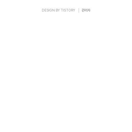
《옥중서간》!..
DESIGN BY
TISTORY
관리자