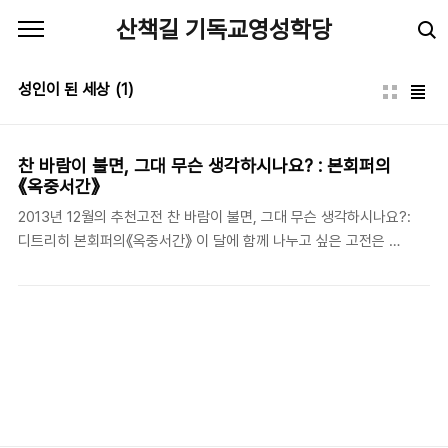
본문 바로가기
산책길 기독교영성학당
성인이 된 세상
(1)
찬 바람이 불면, 그대 무슨 생각하시나요? : 본회퍼의
《옥중서간》
2013년 12월의 추천고전 찬 바람이 불면, 그대 무슨 생각하시나요?:
디트리히 본회퍼의《옥중서간》 이 달에 함께 나누고 싶은 고전은 디
트리히 본회퍼(Dietrich Bonhoeffer, 1906-1945)의 《옥중서간》
이다. 본회퍼가 형장의 이슬로 사라져 간지가 벌써 68년이 되었지
만, 그의 사상과 신학이 녹아 있는 《옥중서간》은 작금의 한국 교회와
신앙인들에게 더욱 회람되어야 하는 책이 아닌가 한다. 특히 한 대학
생의 ‘대자보’로 시작된 ‘안녕하십니까’의 물음은 예외 없이 우리 기
독인들이 답해야만 하는 ‘경건과 저항’에 관한 물음이라고 하겠다. 찬
바람을 견디다 못해 이미 얼어붙은 농토처럼 굳어 있는 우리네 영혼
에 ‘경건의 의미’와 ‘세상에 대한 저항 정신’에 불을 지필 수 있는 책,