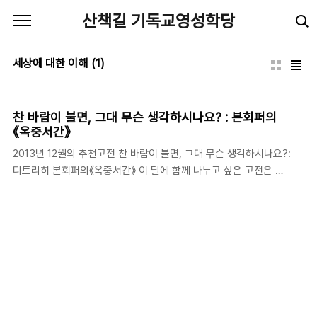
본문 바로가기
산책길 기독교영성학당
세상에 대한 이해
(1)
찬 바람이 불면, 그대 무슨 생각하시나요? : 본회퍼의
《옥중서간》
2013년 12월의 추천고전 찬 바람이 불면, 그대 무슨 생각하시나요?:
디트리히 본회퍼의《옥중서간》 이 달에 함께 나누고 싶은 고전은 디
트리히 본회퍼(Dietrich Bonhoeffer, 1906-1945)의 《옥중서간》
이다. 본회퍼가 형장의 이슬로 사라져 간지가 벌써 68년이 되었지
만, 그의 사상과 신학이 녹아 있는 《옥중서간》은 작금의 한국 교회와
신앙인들에게 더욱 회람되어야 하는 책이 아닌가 한다. 특히 한 대학
생의 ‘대자보’로 시작된 ‘안녕하십니까’의 물음은 예외 없이 우리 기
독인들이 답해야만 하는 ‘경건과 저항’에 관한 물음이라고 하겠다. 찬
바람을 견디다 못해 이미 얼어붙은 농토처럼 굳어 있는 우리네 영혼
에 ‘경건의 의미’와 ‘세상에 대한 저항 정신’에 불을 지필 수 있는 책,