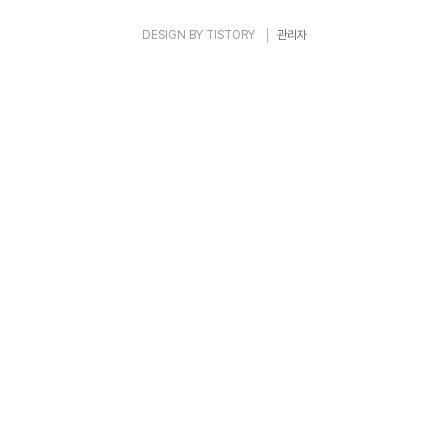
《옥중서간》!..
DESIGN BY
TISTORY
관리자