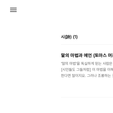
본문 바로가기
시(詩)
(1)
말의 마법과 예언 (토마스 머
'말의 마법'을 독실하게 믿는 사람은 
[시인들도 그들처럼] 이 마법을 이
한다면 말이지요. 그러나 조롱하는 
날 일을 미리 말하는 것이 아닙니다
기대와 긴장의 순간 속에서 말입니다. - 
Poets" in The Literary Essay