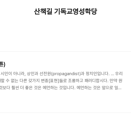
산책길 기독교영성학당
튼)
시인이 아니라, 상인과 선전원(propagandist)과 정치인입니다. … 우리
해할 수 없는 다른 갖가지 변종[표현]들로 조롱하고 패러디합시다. 만약 원
것보다 훨씬 더 좋은 것은 예언하는 것입니다. 예언하는 것은 앞으로 일어
. 예언은 현실을 붙잡는 것입니다. 현실에 존재하는 새로움을 향한 최상의
토마스 머튼(Thomas Merton: 1915-1968), "Message to
s of Thomas Merton (NY: New Directions, 1981), 473. 머튼이 ..