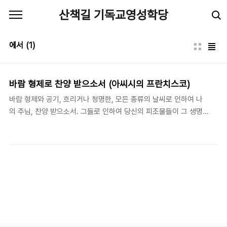
본문 바로가기
산책길 기독교영성학당
에서
(1)
바람 형제로 찬양 받으소서 (아씨시의 프란치스코)
바람 형제와 공기, 흐리거나 청명한, 모든 종류의 날씨로 인하여 나
의 주님, 찬양 받으소서. 그들로 인하여 당신의 피조물들이 그 생명
력을 유지합니다. - 아씨시의 프란치스코(Francis of Assisi,
1182-1226), "태양의 찬가" (The Canticle of the Sun) 중에서
'도시 문명'에 대한 하나님의 심판의 메시지는 성경 전체를 꿰뚫고 있
는 일관된 신학적 사상 중에 하나이다. 동생 아벨을 죽인 에서는 부
모를 떠나 에돔이란 민족의 아비가 되고, 에돔인들은 철을 다루는 전
문가들로서, 도시를 형성하는 데 중요한 역할을 감당하였다. (영화
"노아"는 이 대목을 영상화하는데 탁월한 면을 보여준다) 인간 탐욕
의 상징물이 되었던 바벨탑도 타락학 욕망들이 도시라는 공간을 통
해 정당화하고 확장..