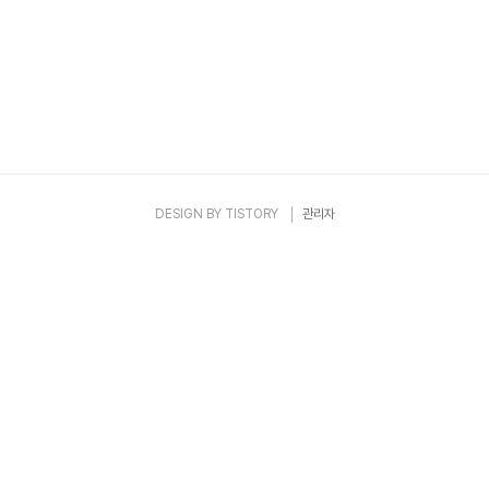
(https://cafe.naver.com/eirenecenter)를 참조하세요.
DESIGN BY
TISTORY
관리자