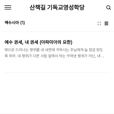
본문 바로가기
산책길 기독교영성학당
엑수시아
(1)
예수 권세, 내 권세 (아파미아의 요한)
밖으로 드러나는 행위를 네 내면에 거하시는 주님에게 늘 점검 받도
록 하라. 네 행위가 다른 사람 앞에서 하는 꾸며낸 행위가 아닌, 네 주
님 앞에서 하는 진실함이 되도록 하라. - 아파미아의 요한(John of
Apamea), The Syriac Fathers on Prayer and the Spiritual
Life (Kalamazoo, MI: Cistercian Publications Inc.), 86. 당시
공기마저 더럽히는 종교인들에 눌려있던 마가복음의 민초들은 예수
님의 등장이 그들이 알던 거짓 지도자들 같지 않고, 권세있는 자와
같다고 환호한다(막 1:22). "예수 권세, 내 권세!" 그 권세를 '코스프
레'(costume play)하려고 수많은 종교인들이 아말감을 금이빨로
바꾸고, 목사직을 CE..