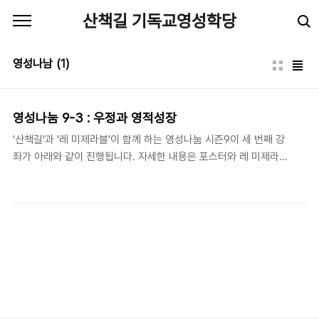
본문 바로가기
산책길 기독교영성학당
영성나남
(1)
영성나눔 9-3 : 우정과 영적성장
'산책길'과 '레 미제라블'이 함께 하는 영성나눔 시즌9이 세 번째 강
좌가 아래와 같이 진행됩니다. 자세한 내용은 포스터와 레 미제라블
블로그(클릭)를 참조하시길 바랍니다. * 강사 : 유재경 목사 (산책길
연구원, 대덕교회 위임목사) * 일시 : 2021. 11. 11.(목) 저녁 7:30 *
장소 : 레 미제라블 (서울특별시 용산구 녹사평대로26길 24, 3층) *
인원 : 현장 참여(선착순 7명) 및 온라인(신청자에게 참여 링크 제
공) * 참가비 : 10,000원 * 신청 :
https://forms.gle/RsQ7mS7NpphQc78o6