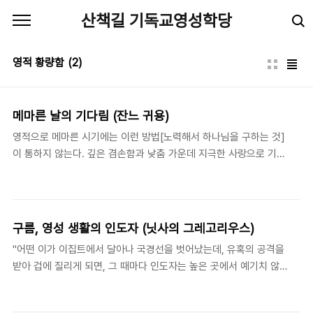
본문 바로가기
산책길 기독교영성학당
영적 황량함
(2)
메마른 날의 기다림 (잔느 귀용)
영적으로 메마른 시기에는 이런 방법[노력해서 하나님을 구하는 것]
이 통하지 않는다. 깊은 겸손함과 낮춤 가운데 지극한 사랑으로 기다
려야 한다. 평온한 마음으로 겸허히 침묵하면서 사랑하는 그분이 다
시 돌아오기를 기다려야 한다. - 잔느 귀용(Jeanne Guyon: c.
1648-1717), 《친밀한 기도(A Short Method of Prayer)》, 1부.
4장. 잔느 귀용은 영적으로 메마른 시기에도 사랑과 성실함으로 주
구름, 영성 생활의 인도자 (닛사의 그레고리우스)
님을 찾을 필요를 말한다. 그러나 이 성실함은 노력해서 하나님을 구
"어떤 이가 이집트에서 달아나 국경선을 벗어났는데, 유혹의 공격을
하는 것을 의미하지 않는다. 그녀는 이런 방법은 통하지 않는다고 알
받아 겁에 질리게 되면, 그 때마다 인도자는 높은 곳에서 예기치 않
려준다. 적어도 여기에서 영적 문제는 노력을 통해 성취해내는 과업
은 구원의 손길을 내민다. 원수가 그를 추격하여 군대로 포위할 때마
이 아니라 연인의 사랑과 같은 관계로 그려진다.마치 떠나려는 연인
다 인도자는 바다를 변화시켜서 그가 건널 수 있도록 만든다. 이렇게
을 붙잡듯이 주님을 잡으..