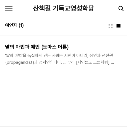
본문 바로가기
산책길 기독교영성학당
예언자
(1)
말의 마법과 예언 (토마스 머튼)
'말의 마법'을 독실하게 믿는 사람은 시인이 아니라, 상인과 선전원
(propagandist)과 정치인입니다. … 우리 [시인들도 그들처럼] 이
마법을 이해할 수 없는 다른 갖가지 변종[표현]들로 조롱하고 패러디
합시다. 만약 원한다면 말이지요. 그러나 조롱하는 것보다 훨씬 더
좋은 것은 예언하는 것입니다. 예언하는 것은 앞으로 일어날 일을 미
리 말하는 것이 아닙니다. 예언은 현실을 붙잡는 것입니다. 현실에
존재하는 새로움을 향한 최상의 기대와 긴장의 순간 속에서 말입니
다. - 토마스 머튼(Thomas Merton: 1915-1968), "Message
to Poets" in The Literary Essays of Thomas Merton (NY:
New Directions, 1981), 473. 머튼이 ..