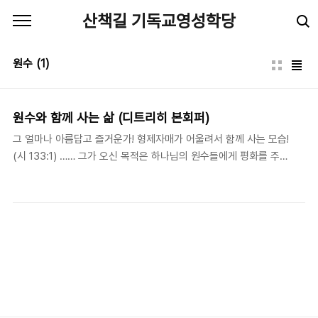
본문 바로가기
산책길 기독교영성학당
원수
(1)
원수와 함께 사는 삶 (디트리히 본회퍼)
그 얼마나 아름답고 즐거운가! 형제자매가 어울려서 함께 사는 모습!
(시 133:1) …… 그가 오신 목적은 하나님의 원수들에게 평화를 주려
는 것이었다. 그러므로 그리스도인도 홀로 수도원적인 은둔생활을
할 것이 아니라, 원수들 가운데 살아야 한다.- 디트리히 본회퍼
(Dietrich Bonhoeffer, 1906-1945), 정지련, 손규태 옮김, 《신도
의 공동생활》(Gemeinsames Leben), (서울: 대한기독교서회),
21. 형제자매가 어울려서 함께 사는 모습이 아름답고 즐겁다고? 정
말?난 반댈세!! 형제자매, 공동체로 함께 산다는 것은 죽기보다 힘든
일이다. 그런데 왜 성경은 아름답다 했는가? 그것은 공동체를 그리
고 나를 힘들고 아프게 하는 자들을 품고 살아가는 사람들이 있기에,
마치 습지가 땅..