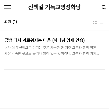
본문 바로가기
산책길 기독교영성학당
의지
(1)
금방 다시 괴로워지는 마음 (하나님 임재 연습)
내가 더 우선적으로 여기는 것은 가능한 한 자주 그분과 함께 영혼
가장 깊숙한 곳으로 물러나 앉아 있는 것이라네. 그분과 함께 거기
거할 때 나는 아무것도 두렵지 않다네. 하지만 일단 그분으로부터 조
금이라도 벗어나기만 하면 나는 금방 괴로워진다네.-로렌스 형제
(1605-1691)지음, 윤종석 옮김,《하나님의 임재 연습 (The
Practice of the Presence of God)》 (서울: 두란노, 2000), 41.
미국 미용실 서비스는 한국과 비교하면 형편이 없다. 그래서 종종 한
국의 미용실이 그립다. 한 자리를 차지하고 앉아 있기만 하면 모든
것이 저절로 다 된다. 머리는 단정하게 깍이고, 알아서 머리를 감겨
주며, 젖은 머리를 정성스럽게 말려주고, 평소에는 꿈도 못 꿀 헤어
스타일로 멋을 내준다..