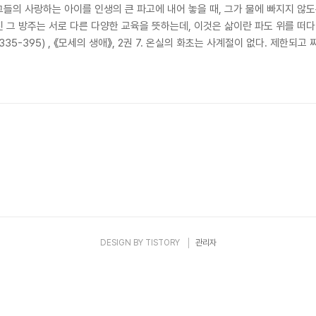
들의 사랑하는 아이를 인생의 큰 파고에 내어 놓을 때, 그가 물에 빠지지 않
진 그 방주는 서로 다른 다양한 교육을 뜻하는데, 이것은 삶이란 파도 위를 떠다
s, 335-395) , 《모세의 생애》, 2권 7. 온실의 화초는 사계절이 없다. 제한
쥐어 보면 줄기가 허약하고 향내가 빈약하다. 산전수전, 야생화를 보라.비바람을
이 스며있다. 줄기는 단단하고 코를 쏘는 향내가 몸을 둘렀다. 가시를..
DESIGN BY
TISTORY
관리자