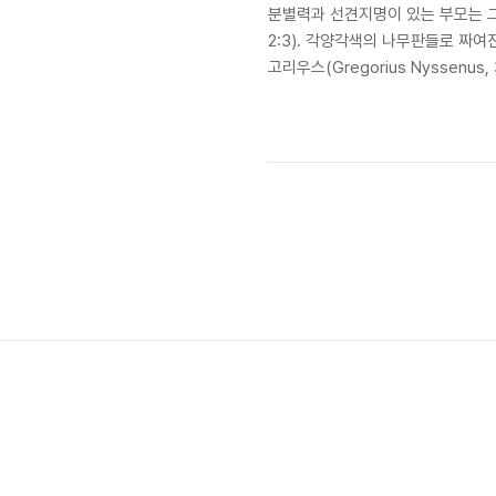
분별력과 선견지명이 있는 부모는 그
2:3). 각양각색의 나무판들로 짜여
고리우스(Gregorius Nyssenu
끈해 보일지 모르지만, 막상 손에 
과 나비들을 환대했던 온화함, 넉넉함