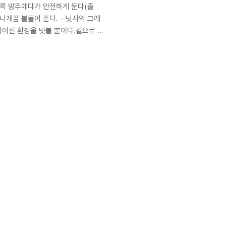
도록 방주에다가 안전하게 둔다(출
니게끔 붙들어 준다. - 닛사의 그레
되고 짜여진 환경을 맛볼 뿐이다.겉으로 매
 견딘 인고가 묻어있다. 각양각색 벌