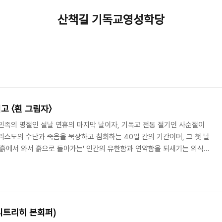
산책길 기독교영성학당
고 〈흰 그림자〉
민족의 명절인 설날 연휴의 마지막 날이자, 기독교 전통 절기인 사순절이
리스도의 수난과 죽음을 묵상하고 참회하는 40일 간의 기간이며, 그 첫 날
'흙에서 와서 흙으로 돌아가는' 인간의 유한함과 연약함을 되새기는 의식을
(Ash Wednesday)'이라 부른다. 그리고 재의 수요일과 관하여 아마도
iot: 1888-1965)의 장편시 〈재의 수요일(Ash Wednesday)〉일 것이다.
 윤동주가 애독하던 시 중의 하나가 바로 이 작품이었다고 한다. 윤동주가
..
(디트리히 본회퍼)