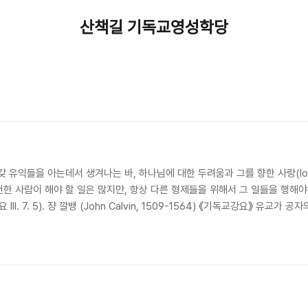
산책길 기독교영성학당
 유익들을 아는데서 생겨나는 바, 하나님에 대한 두려움과 그를 향한 사랑(love
). 경건한 사람이 해야 할 일은 많지만, 항상 다른 형제들을 위해서 그 일들을 행
I. 7. 5). 쟝 깔뱅 (John Calvin, 1509-1564) 《기독교강요》 유교
것이다. 그러나 한국의 그것은 주자의 것도 아니다. 정도전이 애써 그 명맥을
학은 퇴계 이황의 것이다. 퇴계 유교의 영향 ..