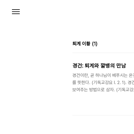
본문 바로가기
퇴계 이황
(1)
경건: 퇴계와 깔뱅의 만남
경건이란, 곧 하나님이 베푸시는 온갖
를 뜻한다. (기독교강요 I. 2. 1
보여주는 방법으로 삼자. (기독교강요 II
시아에 영향을 끼친 유교는 주자의 
에까지 영향을 끼치는 우리 나라의 유