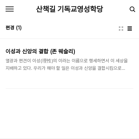
본문 바로가기
산책길 기독교영성학당
편경
(1)
이성과 신앙의 결합 (존 웨슬리)
열광과 편견이 이성(理性)의 이라는 이름으로 행세하면서 이 세상을
지배하고 있다. 우리가 해야 할 일은 이성과 신앙을 결합시킴으로서,
이러한 시류에 최선을 다해서 대항하는 것이다.존 웨슬리 (John
Wesley: 1703-91), “조셉 벤슨(Joseph Benson)에게 보낸 편
지,” 1770. 지금 우리 앞에는 지난 두 세기를 돌아보고 정리하는 일
이 큰 숙제처럼 놓여 있다. 지난 두 세기는 흔히 “이성의 시대”라고
불린다. 하지만 이와는 반대로, 이 시대는 인간의 광기, 편견, 충동,
탐욕 등이 그 어느 때보다 적나라하게 분출된 시기이기도 하다. 이런
와중에서 인류는 이전엔 생각할 수조차 없었던 규모의 폭력, 학살,
전쟁들을 겪었고, 분열, 차별, 억압 속에 큰 상처를 입었다. 이런 일들
을 떠올리고..