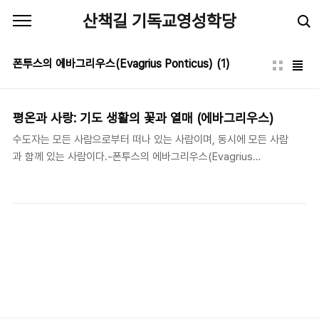
본문 바로가기
산책길 기독교영성학당
폰투스의 에바그리우스(Evagrius Ponticus)
(1)
평온과 사랑: 기도 생활의 꽃과 열매 (에바그리우스)
수도자는 모든 사람으로부터 떠나 있는 사람이며, 동시에 모든 사람
과 함께 있는 사람이다.-폰투스의 에바그리우스(Evagrius
Ponticus: 344-399), 《기도론》, 124.기도하기 위해서는 세상으
로부터 물러나 홀로 있을 줄 알아야 한다. 이런 기도 생활이 깊어지
면, 기도자는 욕망과 정념에 흔들리지 않는 평온(apatheia)에 이르
게 된다. 에바그리우스는 이러한 평온에서 참된 사랑이 시작된다고
가르친다. 그리고 이러한 사랑은 기도자로 하여금 모든 사람 속에서
자신을 발견하게 하며, 그가 모든 사람과 함께 있음을 깨닫게 한다
(《기도론》, 125). 그러므로 욕망과 정념에서 벗어난 기도자는 아파
하는 사람과 함께 아파하고, 슬퍼하는 사람과 함께 눈물 흘리는 사람
이 되며(롬12;15), “세상에 얽매..