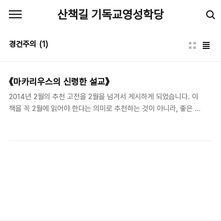
본문 바로가기
산책길 기독교영성학당
경건주의
(1)
《마카리우스의 신령한 설교》
2014년 2월의 추천 고전을 2월을 넘겨서 게시하게 되었습니다. 이
책을 꼭 2월에 읽어야 한다는 의미로 추천하는 것이 아니라, 좋은 영
성 고전을 한 달에 한 번씩 소개한다는 의도로 게시하는 것이니 널리
양해해주시길 바랍니다. 아래의 추천글을 읽어보시고 관심이 생기신
다면, 시간을 내어 고전을 직접 읽어 보시길 권합니다. / 편집자 《마
카리우스의 신령한 설교》이후정 역, 은성(1993) 마카리우스는 누구
인가 필자가 이 달의 영성 고전으로 소개하고자 하는 책은 마카리우
스(Pseudo-Macarius, c.300-391)의 《신령한 설교》이다. 여기엔
50 편의 와 이 포함되어 있다. 이 글들의 저자는 성서와 초대 교회
사막 영성에 영적 뿌리를 둔 위대한 영성가였던 것으로 보인다. 그는
4 세기 후반 시리아..