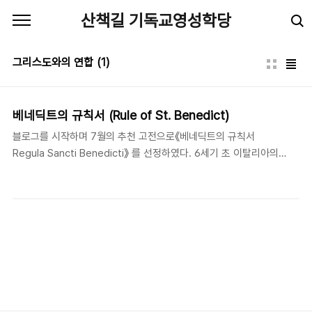
본문 바로가기
산책길 기독교영성학당
그리스도와의 연합
(1)
베네딕트의 규칙서 (Rule of St. Benedict)
블로그를 시작하며 7월의 추천 고전으로《베네딕트의 규칙서
Regula Sancti Benedicti》 를 선정하였다. 6세기 초 이탈리아의
수도승 누르시아의 베네딕트(Benedict of Nursia)에 의해서 쓰여
진 이 작품은 현재까지 기독교 수도원운동에 있어서 기준이 되는 가
장 권위 있는 텍스트로 여겨져 오고 있다. 오늘날 교회 안팎에서 '공
동체'라는 말을 자주 들을 수 있지만, 사실은 물질주의와 개인주의의
영향으로 인해 많은 기독 교회들이 분열과 분쟁을 거듭하고 있으며
참된 공동체성을 상실해가고 있다. 그러므로 과거 그리스도의 참된
제자가 되기를 원하는 열망으로 공동체 생활을 택한 수도자들의 규
칙서가 오늘날 한국 교회에도 여전히 유효한 통찰과 지혜를 주고 있
다고 믿는다. 최근에 새롭게 출간된 한국어..