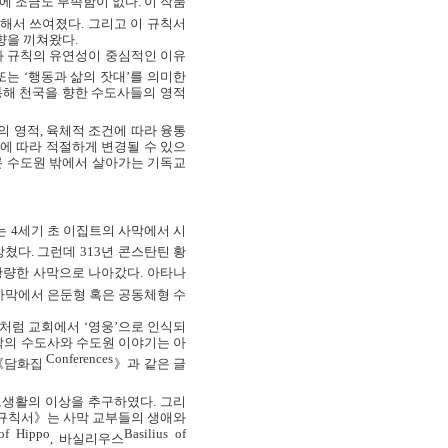
에 조금도 부족함이 없다
.
이 작품
위해서 쓰여졌다
.
그리고 이 규칙서
향을 끼쳐왔다
.
과 규칙의 유연성이 중심적인 이유
또는
‘
행동과 삶의 잣대
’
를 의미한
해 천국을 향한 수도사들의 영적
의 영적
,
육체적 조건에 따라 융통
에 따라 적절하게 변경될 수 있으
론 수도원 밖에서 살아가는 기독교
는
4
세기 초 이집트의 사막에서 시
망쳤다
.
그런데
313
년 콘스탄틴 황
 황량한 사막으로 나아갔다
.
아타나
사막에서 은둔형 혹은 공동체형 수
처럼 교회에서 ‘영웅’으로 인식되
막의 수도사와 수도원 이야기는 아
Conferences
《담화집
》과 같은 글
도생활의 이상을 추구하였다
.
그리
규칙서》는 사막 교부들의 생애와
of Hippo
Basilius of
,
바실리우스