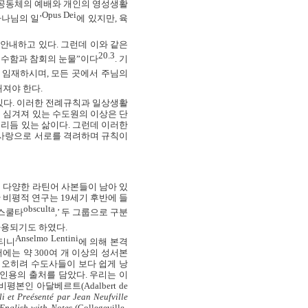
공동체의 예배와 개인의 영성생활
Opus Dei
하나님의 일
’
에 있지만
,
육
 안내하고 있다
.
그런데 이와 같은
20.3
순수함과 참회의 눈물”이다
.
기
 임재하시며
,
모든 곳에서 주님의
해져야 한다
.
있다
.
이러한 전례규칙과 일상생활
 심겨져 있는 수도원의 이상은 단
 리듬 있는 삶이다
.
그런데 이러한
사랑으로 서로를 격려하며 규칙이
의 다양한 라틴어 사본들이 남아 있
 비평적 연구는
19
세기 후반에 들
obsculta
스쿨타
,
’
두 그룹으로 구분
사용되기도 하였다
.
Anselmo Lentini
티니
에 의해 본격
서에는 약
300
여 개 이상의 성서본
.
오히려 수도사들이 보다 쉽게 낭
인용의 출처를 담았다
.
우리는 이
 비평본인 아달베르트
(
Adalbert de
i et Preésenté par Jean Neufville
 English with Notes
(Collegeville,