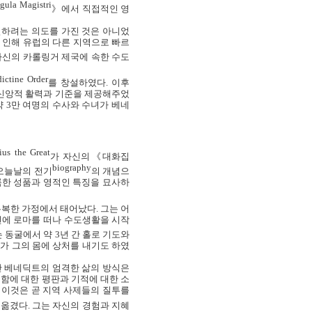
gula Magistri
》에서 직접적인 영
하려는 의도를 가진 것은 아니었
 인해 유럽의 다른 지역으로 빠르
자신의 카롤링거 제국에 속한 수도
ictine Order
를 창설하였다
.
이후
신앙적 활력과 기준을 제공해주었
약
3
만 여명의 수사와 수녀가 베네
ius the Great
가 자신의《대화집
biography
오늘날의 전기
의 개념으
룩한 성품과 영적인 특징을 묘사하
유복한 가정에서 태어났다
.
그는 어
년에 로마를 떠나 수도생활을 시작
는 동굴에서 약
3
년 간 홀로 기도와
가 그의 몸에 상처를 내기도 하였
 베네딕트의 엄격한 삶의 방식은
함에 대한 평판과 기적에 대한 소
 이것은 곧 지역 사제들의 질투를
 옮겼다
.
그는 자신의 경험과 지혜