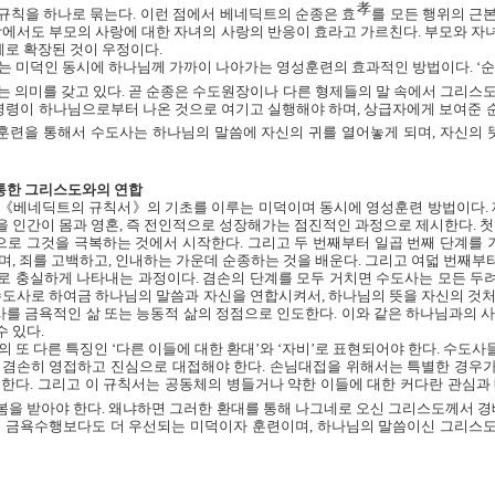
孝
 규칙을 하나로 묶는다
.
이런 점에서 베네딕트의 순종은 효
를 모든 행위의 근
에서도 부모의 사랑에 대한 자녀의 사랑의 반응이 효라고 가르친다
.
부모와 자
계로 확장된 것이 우정이다
.
는 미덕인 동시에 하나님께 가까이 나아가는 영성훈련의 효과적인 방법이다
.
‘
는 의미를 갖고 있다
.
곧 순종은 수도원장이나 다른 형제들의 말 속에서 그리스
명령이 하나님으로부터 나온 것으로 여기고 실행해야 하며
,
상급자에게 보여준 
훈련을 통해서 수도사는 하나님의 말씀에 자신의 귀를 열어놓게 되며
,
자신의 
통한 그리스도와의 연합
 《베네딕트의 규칙서》의 기초를 이루는 미덕이며 동시에 영성훈련 방법이다
.
 인간이 몸과 영혼
,
즉 전인적으로 성장해가는 점진적인 과정으로 제시한다
.
첫
으로 그것을 극복하는 것에서 시작한다
.
그리고 두 번째부터 일곱 번째 단계를
며
,
죄를 고백하고
,
인내하는 가운데 순종하는 것을 배운다
.
그리고 여덟 번째부
으로 충실하게 나타내는 과정이다
.
겸손의 단계를 모두 거치면 수도사는 모든 두
수도사로 하여금 하나님의 말씀과 자신을 연합시켜서
,
하나님의 뜻을 자신의 것
를 금욕적인 삶 또는 능동적 삶의 정점으로 인도한다
.
이와 같은 하나님과의 사
수 있다
.
의 또 다른 특징인
‘
다른 이들에 대한 환대
’
와
‘
자비
’
로 표현되어야 한다
.
수도사들
 겸손히 영접하고 진심으로 대접해야 한다
.
손님대접을 위해서는 특별한 경우가
 한다
.
그리고 이 규칙서는 공동체의 병들거나 약한 이들에 대한 커다란 관심과
봄을 받아야 한다
.
왜냐하면 그러한 환대를 통해 나그네로 오신 그리스도께서 
 금욕수행보다도 더 우선되는 미덕이자 훈련이며
,
하나님의 말씀이신 그리스도