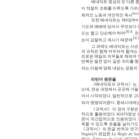
베네딕트 영성의 또 다른 
이 적절히 조화를 이루도록 가
lec
체적인 노동과 개인적인 독서
또한 베네딕트는 제
8
장부터
기도와 예배에 있어서 무엇보다 
20.4
도는 짧고 단순해야 하며
,
찬
19.
눈이 감찰하고 계시기 때문에
그 외에도 베네딕트는 사순
의 규칙은 함께 어우러져 짧게는
조로운 매일의 의무들로 채워져 
반복은 발전 없이 같은 자리를 
라는 리듬에 맞춰 내딛는 공동의
라틴어 원문들
《베네딕트의 규칙서》는 
는데
,
전승 과정에서 곳곳에 가필
어서 시작되었다
.
일반적으로 고
되어 명명되어왔다
.
중세시대에는
《규칙서》각 장의 구분은
적으로 활용되었다
. KIATS
영성 
문이 직간접적으로 인용되었다
.
독할 수 있도록 운율을 살리기도
《규칙서》의 한글 번역과 연구
Vogüé
)
가 편집한
La Règle de Sai
(Paris, Éditions du Cerf, 1972)
과