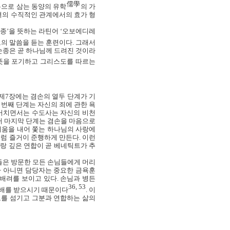
儒學
본으로 삼는 동양의 유학
의 가
녀의 수직적인 관계에서의 효가 형
순종’을 뜻하는 라틴어
‘
오보에디레
도의 말씀을 듣는 훈련이다
.
그래서
순종은 곧 하나님께 드려진 것이라
뜻을 포기하고 그리스도를 따르는
제
7
장에는 겸손의 열두 단계가 기
 번째 단계는 자신의 죄에 관한 욕
 거치면서는 수도사는 자신의 비천
터 마지막 단계는 겸손을 마음으로
려움을 내어 쫓는 하나님의 사랑에
처럼 즐거이 준행하게 만든다
.
이런
랑 깊은 연합이 곧 베네틱트가 추
은 방문한 모든 손님들에게 머리
 아니면 담당자는 중요한 금욕훈
 배려를 보이고 있다
.
손님과 병든
36, 53
경배를 받으시기 때문이다
.
이
를 섬기고 그분과 연합하는 삶의