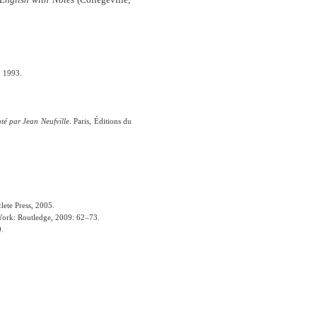
, 1993.
té par Jean Neufville
. Paris, Éditions du
lete Press, 2005.
York: Routledge, 2009: 62–73.
9.