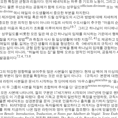
중요한 특징은 균형과 리듬이다
.
먼저 베네딕트는 하루 중 기도와 노동이
,
그리고 
officium divinum
르친다
.
물론 우선순위는 공동체가 함께 드리는 성무일도
또는
‘
tio divina
역시 매일의 수도생활에서 중요한 부분을 차지한다
.
 제
20
장에 걸쳐 매일 혹은 매주 드릴 성무일도의 시간과 방법에 대해 자세하게
중요한 것은 외적인 형식이 아니라 이집트 사막의 수도사들이 추구한 “마음의 
19.7
송은 마음과 목소리가 조화를 이루어져야 한다
.
그리고 하나님이 어디에나
1
성무일도를 비롯한 모든 일은 매 순간 하나님의 임재를 의식하는 가운데서 행
49
22, 41
절을 지키는 방법
과 취침과 식사 등 일상생활에 대한 지침
도 제공하고 
 매일의 생활
,
길게는 연간 생활의 리듬을 형성한다
.
즉 《베네딕트의 규칙서》에
있는 삶이 아니라
,
균형 잡힌 일상생활의 반복을 통해 하나님의 임재를 경험하는
맴도는 것이 아니라
,
“하늘에 있는 집”을 향해 오르는 영적인 여정이며
,
공동체가 
72.4, 73.8
 발걸음이다
.
그의 막강한 영향력을 보여주듯 많은 사본들이 발견된다
.
현재 삼 백여 개 이상
된 부분이 많아 원문을 확정하는 것은 쉬운 일이 아니다
.
《규칙서》본문에 대한
ausculta
대 라틴어 사본들은 문서가 시작하는 첫 단어에 따라
‘
아우스쿨타
’
와
‘
옵
textus receptus
 이 두 그룹의 사본을 적절히 조합하여 주석을 단
‘
공인본문
’
이 
 모든 사본에 나타나며
,
절의 구분은
17
세기부터 시작되어
1947
년에 안셀모 렌
선집도 이 기준을 따랐다
.
중세 기독교 문학의 일반적인 특징을 반영하듯
,
규칙
물론 베네딕트는 성경본문을 문자 그대로 인용하거나 출처를 표기하지 않았다
 했다
. KIATS
영성 선집에서는 독자들에게 필요하다고 여겨지는 경우에만 성경
를 위해 지금까지 나온 많은 라틴어와 영어 번역을 참조했다
.
동시에 믿을만한
nt Benoît: Introduction, Traduction, et Notes par Adalbert de Vogüé: Texte Établ
 프라이
(
Timothy Fry
)
가 편집한
RB1980: The Rule of St. Benedict in Latin and