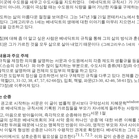
 이곳에 수도원을 세우고 수도사들을 지도하였다
.
《베네딕트의 규칙서》가 기록
것이 아니라
,
가뭄이 극심할 때는 수도원의 식량을 풀어 가난한 자들을 구제하는
도하는 삶의 아름다운 절정을 보여준다
.
그는
547
년
3
월
21
일 몬테카시노에서 
 있다
.
그레고리우스
1
세는 베네딕트의 생애에 대한 이야기를 마무리 지으면서 
점을 강조하고 있다
.
침
]
에 대해 좀 더 알고 싶은 사람은 베네딕트의 규칙을 통해 그의 삶의 방식과 훈
트
]
은 그가 가르친 것을 모두 삶으로 살아 내었기 때문이다
.
(
그레고리우스
1
세의 
내용과 주요 주제
규칙을 제정한 의의를 설명하는 서문과 수도원에서의 각종 제도와 생활규율 등
《스승의 규칙서》와 아주 많이 일치하는 부분으로
,
수도사의 종류
(
제
1
장
)
와 수
괄적으로 설명하며 글 전체의 도입부의 역할을 하고 있다
.
이전 도입부의 정신을 강조하면서 보다 구체적인 규칙을 다루고 있다
.
전체를 간
 역할
(21, 31-32, 38, 47, 57, 62-66
장
),
입회
,
책벌
,
파문
(23-30, 42-46, 58-61
장
),
노
73
장
)
로 이루어져 있다
.
는 순종
wisdom 
 권고로 시작하는 서문은 이 글이 법률적 문서보다 구약성서의 지혜문학
로 베네딕트는 규칙서에 기록된 가르침들을 부모가 자녀에게 들려주는 사랑의
서문
1
절
듣고
,
마음으로 받아들이며
,
즉각적으로 순종해야 한다
.
글의 성격은 베네딕트회의
3
대 서약 중의 하나인 ‘순종’에 대한 바른 이해를
 대한 두려움 때문에 나오는 맹목적인 반응이 아니라
,
영적인 부모와 자녀 사이
서 이렇게 형성된 순종은 나아가 수평적인 관계로 확장된다
.
베네딕트는 그의 
71.1, 72.5
 사이에서도 상호순종의 필요성을 강조한다
.
이와 같이 순종은 겸손