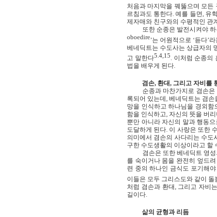
처음과 마지막을 꿰뚫으며 모든
르침과도 통한다
.
예를 들면
,
유학
제자매와 친구와의 수평적인 관
또한 순종은 발전시켜야 하
oboedire
’
는 어원적으로 ‘듣다’라
베네딕트는 수도사는 상급자의 
5.4,15
고 말한다
.
이처럼 순종의 
법을 배우게 된다
.
겸손
,
환대
,
그리고 자비를 
순종과 마찬가지로 겸손은
록되어 있는데
,
베네딕트는 겸손을
망을 인식하고 하나님을 경외함
함을 인식하고
,
자신의 뜻을 버리
뿐만 아니라 자신의 말과 행동
도달하게 된다
.
이 사랑은 또한 
의미에서 겸손의 사다리는 수도사
구한 수도생활의 이상이라고 할 
겸손은 또한 베네딕트 영성
를 숙이거나 몸을 완전히 엎드려
련 중의 하나인 금식도 포기해야
이들은 모두 그리스도와 같이 돌
처럼 겸손과 환대
,
그리고 자비는
길이다
.
삶의 균형과 리듬