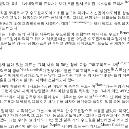
Re
받았다
.
특히 《베네딕트의 규칙서》보다 조금 앞서 쓰여진 《스승의 규칙서
칙을 토대로 서구 수도원제도의 기초를 놓으려 하거나 자신만의 수도회를 창설
가 가지고 있는 융통성과 온건한 금욕적 수행
,
그리고 균형 있는 생활규율 등으로
Charlemagne
과
9
세기 초에 프랑크왕국의 샤를마뉴 대제
는 베네딕트의 규칙을 
기도 하였다
.
Bened
에는 베네딕트의 규칙을 사용하는 수도원들이 연합하여 베네딕트 수도회
 수도원이 타락하고 위기에 처했을 때는 물론 수많은 수도원개혁의 과정에서 
수도원들은 영국성공회와 스웨덴 루터교 안에도 세워졌으며
,
오늘날 전 세계에 
다
.
Gregor
현재 남아 있는 자료는 그의 사후 약
50
년 경에 교황 그레고리우스
1
세
Vita Benedicti
聖人傳
네딕트의 생애
가 전부이다
.
물론 그레고리우스의 성인전
이 
을 정확하게 제공하고 있지는 않다
.
그는 다만 “하나님의 사람” 베네딕트의 거
교훈을 교회와 이탈리아 사회에 전달하고자 했다
.
Nursia
기록에 따르면 베네딕트는
480
년 이탈리아 중부의 누르시아
라는 지방의 
.
그런데 당대 사회의 방탕함과 무의미한 생활을 목격한 그는
13
세가 되던
493
nfide
Subiaco
에서 다른 금욕주의자들과 같이
,
이후에는 수비아코
의 산 위에 있
의 유혹과 육체의 정욕을 이겨내기 위해 심지어 쐐기풀과 들장미 덤불 속에 들어
 알려지기 시작하면서 그는 수비아코의 한 수도원장으로 부름을 받았다
.
하지만
들의 기대와 상충했고
,
그는 다시 동굴로 되돌아갔다
.
그러나 그의 종교적인 거룩
들었다
.
그는 수비아코에서 약
19
년 동안 열두 개의 수도원을 설립하였다
.
하지만
Naples
Monte Cassino
딕트는
529
년경에 로마와 나폴리
사이에 있는 몬테카시노
로