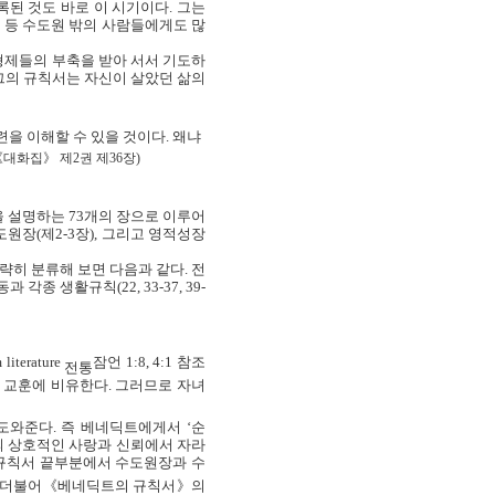
된 것도 바로 이 시기이다
.
그는
 등 수도원 밖의 사람들에게도 많
형제들의 부축을 받아 서서 기도하
그의 규칙서는 자신이 살았던 삶의
련을 이해할 수 있을 것이다
.
왜냐
《대화집》 제
2
권 제
36
장
)
을 설명하는
73
개의 장으로 이루어
도원장
(
제
2-3
장
),
그리고 영적성장
략히 분류해 보면 다음과 같다
.
전
동과 각종 생활규칙
(22, 33-37, 39-
literature
잠언
1:8, 4:1
참조
전통
 교훈에 비유한다
.
그러므로 자녀
 도와준다
.
즉 베네딕트에게서 ‘순
의 상호적인 사랑과 신뢰에서 자라
규칙서 끝부분에서 수도원장과 수
과 더불어《베네딕트의 규칙서》의