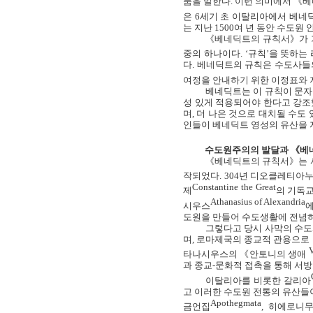
품을 말한다
.
이런 의미에서 《
은
6
세기 초 이탈리아에서 베네
는 지난
1500
여 년 동안 수도원
《베네딕트의 규칙서》가 
중의 하나이다
.
‘규칙’을 뜻하는
다
.
베네딕트의 규칙은 수도사들의
여정을 안내하기 위한 이정표와
베네딕트는 이 규칙이 문자
성 있게 적용되어야 한다고 강
며
,
더 나은 것으로 대치될 수도 
인들이 베네딕트 영성의 유산을 
수도원주의의 발달과 《베
《베네딕트의 규칙서》는 
작되었다
. 304
년 디오클레티아누
Constantine the Great
제
의 기독교
Athanasius of Alexandria
시우스
도원을 만들어 수도생활에 전념
그렇다고 당시 사막의 수도
며
,
로마제국의 종교적 관용으로 
V
타나시우스의 《안토니의 생애
과 종교
-
문화적 접촉을 통해 서
이탈리아를 비롯한 갈리아
고 이러한 수도원 전통의 유산
Apothegmata
금언집
,
히에로니