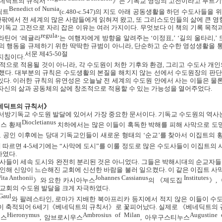
베네딕트의 규칙서
》는 기독교 영성의 고전이라고 부르기
Benedict of Nursia
딕트
(c.480-c.547)
의 지도 아래 공동생활을 하던 수도사들을 
 안팎에서 전 세계의 많은 사람들에게 읽혀져 왔고
,
또 그리스도인들의 삶에 큰 영
기독교 고전으로 자리 잡은 이유는 여러 가지이다
.
무엇보다 이 책의 기록 목적
regula
 라틴어
‘
레귤라
’
는 여행자에게 방향을 알려주는
‘
이정표
,’ ‘
길의 울타리
,’
 행동을 규제하기 위한 딱딱한 규범이 아니라
,
단순하고 순수한 영성생활을 통
서문 제
45-50
절
 지침이다
.
적으로 적용될 것이 아니라
,
각 수도원이 처한 기후와 환경
,
그리고 수도사 개인
조했다
.
대부분의 규칙은 수도생활의 본질을 해치지 않는 선에서 수도원장의 판단
있다
.
이러한 규칙의 유연성은 오늘날 전 세계의 수도원 안에서 사는 이들은 물
자신의 삶과 공동체의 삶에 창조적으로 적용할 수 있는 가능성을 열어주었다
.
네딕트의 규칙서》
서방기독교 수도원 발달에 있어서 가장 중요한 문서이다
.
기독교 수도원의 역사
Diocletianus
스 황제
치하에서는 많은 이들이 혹독한 박해를 피해 사막으로 도
 공인 이후에는 당대 기독교인들이 새로운 형태의 ‘순교’를 찾아서 이집트의
에 따르면
4-5
세기에는 “사막에 도시
”
를 이룰 정도로 많은 수도사들이 이집트의 
하였다
.
사들이 세속 도시와 완전히 분리된 것은 아니었다
.
그들은 박해시대의 순교자들
인해 신앙이 느슨해진 교회에 신선한 바람을 불러 일으켰다
.
이 같은 이집트 사
ita Anthonii
Johannes Cassianus
Institutes
》와 요한 카시아누스
의 《제도집
》
,
방교회의 수도원 발달을 크게 자극하였다
.
Gaul
와 팔레스타인
,
로마가 지배한 북아프리카 등지에서 적지 않은 이들이 수
들이 축적되어
6
세기《베네딕트의 규칙서》로 꽃피어났다
.
실제로 《베네딕트의 
Hieronymus
Ambrosius of Milan
Augustine 
무스
,
암브로시우스
,
아우구스티누스