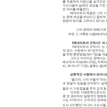
를 적용하여 이방신을 섬겨오던
수도사들의 삶에만 관심을 가진 
은 자비를 베풀었다
.
베네딕트의 죽음은 그의 기
는 중에 세상을 떠났다고 알려져
방법과 양식을 그려내고 있다는 
그의 생애와 대화
[
가르
하면 그 거룩한 사람
[
베네딕
《베네딕트의 규칙서》의 
《베네딕트의 규칙서》는 
져 있다
.
서문에서 제
7
장까지는 
을 위한 훈련방법
(
제
4-7
장
)
을 개
그리고 이어지는 장에서는 
례규칙과 자세
(
제
8-20
장
),
직책과
42, 48-56, 67-72
장
),
끝맺는 말
(
제
상호적인 사랑에서 솟아나
“들으라
,
나의 아들아”라는
과 맞닿아 있음을 보여준다
.
실제
들은 이 가르침들을 주의 깊게 
이러한 지혜문학으로서의 
종’은 권위자의 일방적인 명령에
나는 미덕이다
.
수직적인 관계에
도사 사이뿐만 아니라
,
수도사들