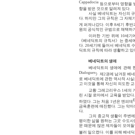
Cappadocia
등으로부터 영향을 
향을 받은 것으로 알려져 있다
.
사실 베네딕트는 자신의 규
다
.
하지만 그의 규칙은 그 자체
게 퍼져나갔다
.
이후
8
세기 후반
원의 공식적인 규범으로 채택하
이러한 기반 위에
10
세기
《베네딕트의 규칙서》는 중세에
다
. 20
세기에 들어서 베네딕트 
딕트의 규칙에 따라 생활하고 있
베네딕트의 생애
베네딕트의 생애에 관해 
Dialogues
》제
2
권에 남겨둔 베
로 베네딕트에 관한 역사적 사실
고 이것을 통해 자신의 의도한 
교황 그레고리우스
1
세의 
린 시절 로마에서 교육을 받았다
E
하였다
.
그는 처음
1
년은 엔피데
금욕훈련에 매진했다
.
그는 악마
다
.
그의 종교적 생활이 주변에
평이한 삶을 원하는 그곳 수도사
문 때문에 많은 제자들이 모여
불러 일으켰다
.
이를 피해 베네