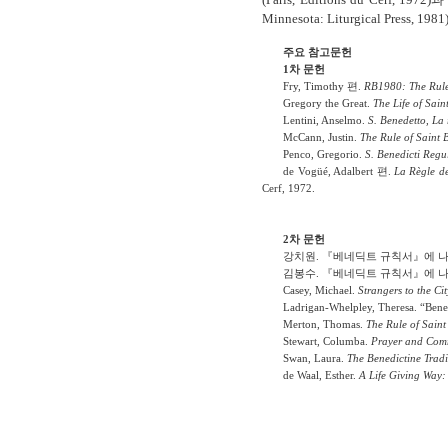
Minnesota: Liturgical Press, 1981
주요 참고문헌
1
차 문헌
Fry, Timothy
편
.
RB1980: The Rule 
Gregory the Great.
The Life of Sain
Lentini, Anselmo.
S. Benedetto, La 
McCann, Justin.
The Rule of Saint 
Penco, Gregorio.
S. Benedicti Regu
de Vogüé, Adalbert
편
.
La Règle de
Cerf, 1972.
2
차 문헌
강치원
.
『베네딕트 규칙서』에 나
김봉수
.
『베네딕트 규칙서』에 나
Casey, Michael.
Strangers to the Cit
Ladrigan-Whelpley, Theresa. “Bene
Merton, Thomas.
The Rule of Saint
Stewart, Columba.
Prayer and Comm
Swan, Laura.
The Benedictine Tradit
de Waal, Esther.
A Life Giving Way: