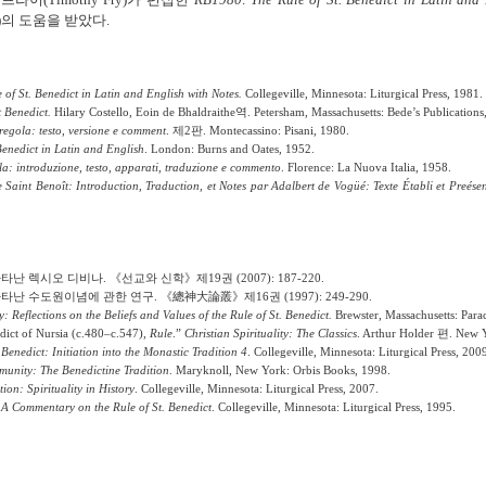
)
의 도움을 받았다
.
of St. Benedict in Latin and English with Notes.
Collegeville, Minnesota: Liturgical Press, 1981.
t Benedict.
Hilary Costello, Eoin de Bhaldraithe
역
. Petersham, Massachusetts: Bede
’
s Publications
regola: testo, versione e comment
.
제
2
판
. Montecassino: Pisani, 1980.
Benedict in Latin and English
. London: Burns and Oates, 1952.
la: introduzione, testo, apparati, traduzione e commento
. Florence: La Nuova Italia, 1958.
 Saint Benoît: Introduction, Traduction, et Notes par Adalbert de Vogüé: Texte Établi et Preésen
타난 렉시오 디비나
.
《선교와 신학》제
19
권
(2007): 187-220.
타난 수도원이념에 관한 연구
.
《總神大論叢》제
16
권
(1997): 249-290.
y: Reflections on the Beliefs and Values of the Rule of St. Benedict.
Brewster, Massachusetts: Parac
dict of Nursia (c.480–c.547),
Rule
.”
Christian Spirituality: The Classics
. Arthur Holder
편
. New 
 Benedict: Initiation into the Monastic Tradition 4
. Collegeville, Minnesota: Liturgical Press, 200
unity: The Benedictine Tradition
. Maryknoll, New York: Orbis Books, 1998.
ion: Spirituality in History
. Collegeville, Minnesota: Liturgical Press, 2007.
 A Commentary on the Rule of St. Benedict
. Collegeville, Minnesota: Liturgical Press, 1995.