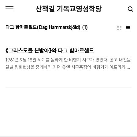
본문 바로가기
산책길 기독교영성학당
다그 함마르셸드(Dag Hammarskjöld)
(1)
《그리스도를 본받아》 와 다그 함마르셸드
1961년 9월 18일 세계를 놀라게 한 비행기 사고가 있었다. 콩고 내전을
끝낼 평화협상을 중개하러 가던 유엔 사무총장의 비행기가 아프리카 밀
림 상공에서 추락, 그를 포함 탑승객 전원이 사망한 사고/사건이었다.
사고가 아니라 암살이라는 의혹이 일었다. 심증은 충분했다. 그가 이루
려고 애쓰는 평화를 달가와 하지 않는 세력이 분명 존재했기 때문이다.
그러나 물증은 아직까지(는) 발견되지 않았다. 대신, 그 사고현장에서
'발견'된 것이 있었다. 존 F 케네디가 '금세기 가장 위대한 정치가'라고
평했을 만큼 뛰어난 지도력을 발휘했으며, 사후 노벨 평화상을 수상할
만큼 세계 평화를 위해 헌신했던 그 사무총장의 '내면세계'였다. 사고현
장에서 발견된 그의 서류가방에는 그가 그 살벌한 갈등의 현장 한복판
으로 가면서 ..