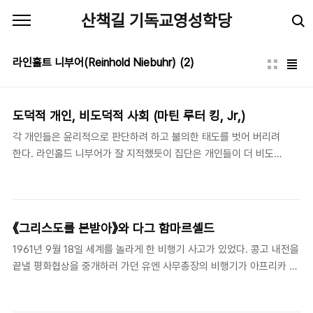
본문 바로가기
산책길 기독교영성학당
라인홀트 니부어(Reinhold Niebuhr)
(2)
도덕적 개인, 비도덕적 사회 (마틴 루터 킹, Jr,)
각 개인들은 윤리적으로 판단하려 하고 불의한 태도를 벗어 버리려
한다. 라인홀드 니부어가 잘 지적했듯이 집단은 개인들이 더 비도덕
적이다.- 마틴 루터 킹 Jr., “Letter from Birmingham Jail”
(1963). 그러므로, “하늘 뜻이 이땅에 이루어 지게 하옵소서”하는
기도를 매일 올리는 그리스도인들, 우리를 “악에서 구하옵소서” 하
고 매일 간구하는 우리들은, 개인적 차원의 죄와 악, 내면적 차원의
《그리스도를 본받아》 와 다그 함마르셸드
선악에만 관심을 두는 것을 넘머, 사회 구조와 집단 간의 역학 관계
1961년 9월 18일 세계를 놀라게 한 비행기 사고가 있었다. 콩고 내전을
에 파고 들려는 죄와 악에 대한 경각심을 가져야 한다. 그러한 악을
끝낼 평화협상을 중개하러 가던 유엔 사무총장의 비행기가 아프리카 밀
몰아낼 태세를 갖추어야 한다. / 남기정 .
림 상공에서 추락, 그를 포함 탑승객 전원이 사망한 사고/사건이었다.
사고가 아니라 암살이라는 의혹이 일었다. 심증은 충분했다. 그가 이루