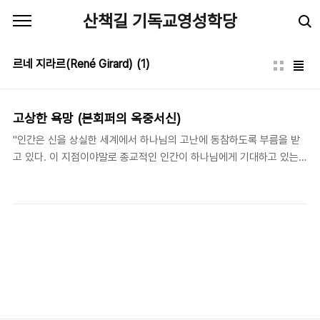
본문 바로가기
산책길 기독교영성학당
르네 지라르(René Girard)
(1)
고상한 욕망 (본회퍼의 옥중서신)
"인간은 신을 상실한 세계에서 하나님의 고난에 동참하도록 부름을 받
고 있다. 이 지점이야말로 종교적인 인간이 하나님에게 기대하고 있는
것과는 전면적으로 반대되는 지점이다. …… 크리스챤들이 예수의 고난
에 동참할때 이교도들과 뚜렷이 구별된다" - 본회퍼 지음(Dietrich
Bonhoeffer, 1906-1945), 문익환 옮김, (The Letters and
Papers from Prison), 226, 히브리 문학은 '인간(ish)'이라는 단어가
'욕망(esh)'이라는 단어에서 기원하고 있음을 말하면서, '인간(ish)'은
어원 자체에서부터 '욕망(esh)'과는 뗄래야 뗄 수 없는 관계가 있음을
말하고 있다. 십계명의 열 번째 계명을 보면, 인간의 탐욕(욕망)은 인간
내부에서부터 스물스물 올라오기 보다..