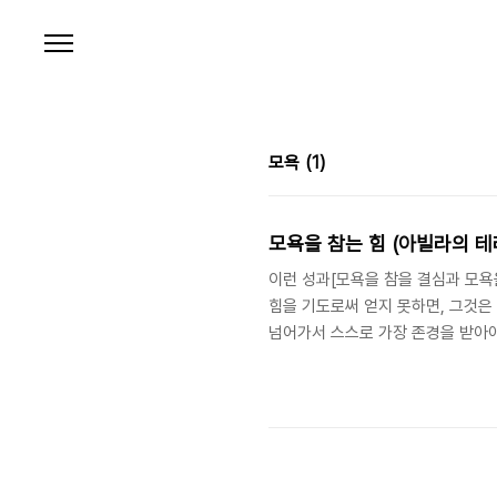
본문 바로가기
모욕
(1)
모욕을 참는 힘 (아빌라의 테
이런 성과[모욕을 참을 결심과 모욕
힘을 기도로써 얻지 못하면, 그것은
넘어가서 스스로 가장 존경을 받아야할
Avila: c. 1515-1582), 《
에게 먼저 알리지 않았다. 나만 배제
들은 모두 모욕당한다는 느낌입니다.
집니다. 굳세게 모욕을 참아넘길 수 