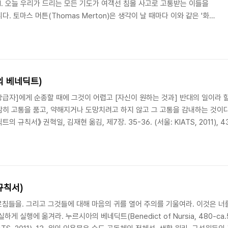
. 1. 오늘 우리가 드리는 모든 기도가 여객선 침몰 사고로 고통받는 이들을
. 토마스 머튼(Thomas Merton)은 생각이 날 때마다 이와 같은 '화살
'를 반복함으로써 쉬지않고 기도하라(살전 5:17)는 말씀을 실천할 수 있다고 말합
 때입니다. 하나님이여 나를 건지소서, 주님 속히 나를 도우소서! / 권혁일
의 베네딕트)
[상급자]에게 순종할 때에 그것이 어렵고 [자신이 원하는 것과] 반대의 일이라 
히 고통을 품고, 약해지거나 도망치려고 하지 않고 그 고통을 감내하는 것이다.
《베네딕트의 규칙서》 권혁일, 김재현 옮김, 제7장. 35-36. (서울: KIATS, 2011
열두 단계를 설명하고 있는 제7장이다. 자신을 낮추는 겸손은 수도자가 높으
. 그리고 그 겸손을 훈련하는 방법이 바로 공동체 안에서의..
규칙서)
가르침들을. 그리고 그것들에 대해 마음의 귀를 열어 주의를 기울여라. 이것은 너
게 실행에 옮겨라. 누르시아의 베네딕트(Benedict of Nursia, 480-ca