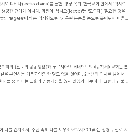
렉시오 디비나(lectio divina)를 통한 ‘영성 목회’ 한국교회 안에서 '렉시오
그리 생경한 단어가 아니다. 라틴어 '렉시오(lectio)'는 ‘모으다’, ‘필요한 것을
뜻의 'legere'에서 온 명사형으로, ‘기록된 본문을 눈으로 훑어보아 마음
다. 즉, 렉시오 디비나는 ‘거룩한 말씀을 눈으로 훑어 마음에 모으는 영적훈
 교인들은 렉시오 디비나를 QT(경건시간)의 다른 표현으로 이해하여 교회
있으며, 고대 사막의 수도자들에 의해 시작되어 12세기 카르투시오 수도
본회퍼의 《신도의 공동생활》과 누르시아의 베네딕트의 《규칙서》 교회는 본
실을 부인하는 기독교인은 한 명도 없을 것이다. 2천년의 역사를 넘어서
원인들 중 하나는 교회가 공동체성을 잃지 않았기 때문이다. 그럼에도 불구
체인가라는 질문 앞에 고개를 떨구고 있다. 그러므로 한국 교회를 새롭게
야 교회의 공동체성을 회복할 수 있을까 라는 질문에서 출발해야 한다. 성
가? 예수 그리스도께서 복음 전파와 동시에 가장 먼저 하신 일은 열두 명
수님을 그리스도로 고백하는 믿음 위에서 열두 명의..
 나를 건지소서, 주님 속히 나를 도우소서!"(시70:1)라는 성경 구절로 시