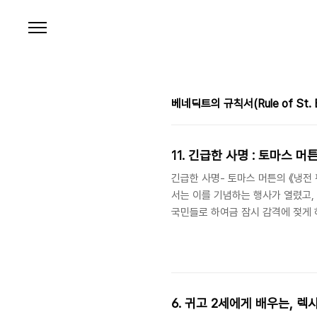
본문 바로가기
베네딕트의 규칙서(Rule of St. B
11. 긴급한 사명 : 토마스 머
긴급한 사명- 토마스 머튼의 《냉전 
서는 이를 기념하는 행사가 열렸고,
국민들로 하여금 잠시 감격에 젖게 
팽팽한 군사적 대치는 온 민족을 다
기로, 북한은 전방지역에 ‘준전시상
였다. 비록 남북고위급회담을 통해서
상생활을 하고 있으나, 이러한 일련
6. 귀고 2세에게 배우는, 렉