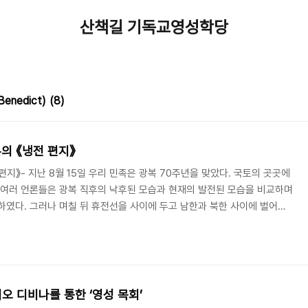
산책길 기독교영성학당
enedict)
(8)
튼의 《냉전 편지》
편지》- 지난 8월 15일 우리 민족은 광복 70주년을 맞았다. 국토의 곳곳에
 여러 언론들은 광복 직후의 낙후된 모습과 현재의 발전된 모습을 비교하며
하였다. 그러나 며칠 뒤 휴전선을 사이에 두고 남한과 북한 사이에 벌어진
시 ‘오래된 위기’로 몰아넣었다. 비무장지대에서 발생한 군사적 충돌을 계
태’를 선포하였고, 남한은 전면전 돌입을 경계하는 ‘진돗개 하나’를 발령하
 긴장이 평화적으로 완화되고 사람들은 아무 일이 없었다는 듯이 다시 일
의 사건들은 사람들로 하여금 우리나..
시오 디비나를 통한 ‘영성 목회’