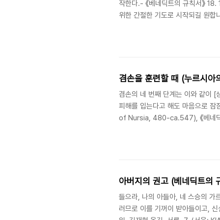
작한다.- 《베네딕트의 규칙서》 18
위한 간절한 기도로 시작되길 원합니다
기도(ejaculatory prayer)
니다. 지금은 쉬지 않고 기도해야 할
겸손을 훈련할 때 (누르시아
겸손의 네 번째 단계는 이와 같이 
피해를 입는다고 해도 마음으로 잠잠
of Nursia, 480-ca.547), 
핵심적인 부분 중의 하나는 겸손의 
위해서 지녀야 할 필수적인 덕목이다
아버지의 권고 (베네딕트의 
들으라, 나의 아들아, 네 스승의 
러므로 이를 기꺼이 받아들이고, 신실하