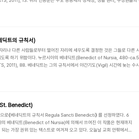
 KIATS, 2011), 13. 위의 인용문은 수도 공동체의 정체성, 생활 원리, 구성
다. 베네딕트는 영적 스승을 아버지(abba) 또는 어머니(amma)로 부르던 
한다. 독자에 따라서는 "아버지의 권고"가 가부장적인 ..
네딕트의 규칙서)
자리나 다른 사람들로부터 떨어진 자리에 세우도록 결정한 것은 그들로 다른 
 하기 위함이다. 누르시아의 베네딕트(Benedict of Nursia, 480-ca.
 KIATS, 2011), 88. 베네딕트는 그의 규칙서에서 야간기도(Vigil) 시간에 
규정하고 있다. 그 이유는 단순히 그 사람을 '징벌'하기 위해서가 아니라 그가 
고 마귀가 틈을 탈 기회를 주지 않기 위해서이다...
. Benedict)
베네딕트의 규칙서 Regula Sancti Benedicti》 를 선정하였다. 6
베네딕트(Benedict of Nursia)에 의해서 쓰여진 이 작품은 현재까지
되는 가장 권위 있는 텍스트로 여겨져 오고 있다. 오늘날 교회 안팎에서
있지만, 사실은 물질주의와 개인주의의 영향으로 인해 많은 기독 교회들이 분