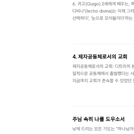
6. 귀고(Guigo) 2세에게 배우는, 
디비나'(lectio divina)는 이제 
선택하다’, ‘눈으로 모아들이다’라는 
에 모으다.’라는 의미를 내포하고 있
련’이다. 그러나 아직 많은 교회와
내 대안적 프로그램으로만 이해하고 
회에서 윤곽을 ..
4. 제자공동체로서의 교회
제자공동체로서의 교회: 디트리히 
질적으로 공동체에서 출발했다는 사
지금까지 교회가 존속할 수 있었던 
하고 현재 한국 교회는 교회가 공동
하려는 목회자들의 고민은 어떻게 해
경적 공동체에는 어떤 특징들이 있는
의 제자공동체를 세운 일이었다. 예
주님 속히 나를 도우소서
낮에 드리는 모든 기도는 "하나님이여