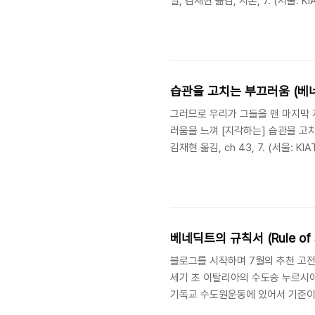
일, 김재현 옮김, 서론, 7. (서울:
칙서》의 가장 처음에 나오는 구절이
가르침들을 "아버지의 권고"로 소개
습관을 고치는 부끄러움 (베
그러므로 우리가 그들을 맨 마지막 
러움을 느껴 [지각하는] 습관을 고치도록
김재현 옮김, ch 43, 7. (서울:
로 지정된 자리에 서 있어야 한다고 
관을 고치도록 돕기 위해서이다. 그리
베네딕트의 규칙서 (Rule of St
블로그를 시작하며 7월의 추천 고전으로《
세기 초 이탈리아의 수도승 누르시아의 
기독교 수도원운동에 있어서 기준이 
'공동체'라는 말을 자주 들을 수 