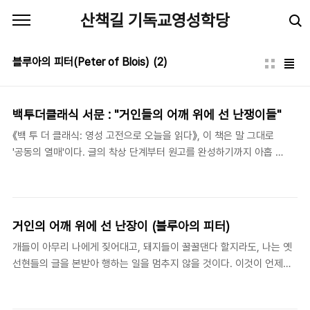
본문 바로가기
산책길 기독교영성학당
블루아의 피터(Peter of Blois)
(2)
백투더클래식 서문 : "거인들의 어깨 위에 선 난쟁이들"
《백 투 더 클래식: 영성 고전으로 오늘을 읽다》, 이 책은 말 그대로
'공동의 열매'이다. 글의 착상 단계부터 원고를 완성하기까지 아홉 명
의 필자들이 서로의 글을 읽고 조언을 아끼지 않았다. 주로 '구글 문
서(google docs)'라는 온라인 공간에서 협업이 이루어졌지만, 필
요하면 전화 통화나 직접적인 만남을 통해 서로의 글에 대해 많은 이
야기를 나누었다. 이렇게 모두가 완벽하지는 않더라도 최선의 열매
거인의 어깨 위에 선 난장이 (블루아의 피터)
를 맺기 위해 함께 지혜를 모으고 서로를 격려했다. 그래서 이 글을
개들이 아무리 나에게 짖어대고, 돼지들이 꿀꿀댄다 할지라도, 나는 옛
쓰는 2년 동안은 "한 사람의 열 걸음이 아니라, 열 사람의 한 걸음"이
선현들의 글을 본받아 행하는 일을 멈추지 않을 것이다. 이것이 언제나
얼마나 소중하고 가치가 있는지를 경험하는 시간이었다. 우리는 함
나의 공부가 될 것이며, 내 기력이 다하는 날까지 나는 결코 이것을 게을
께 글을 썼을 뿐만 아니라 영적 여정을 함께 걸었다. 저자 중 한 분의
리 하지 않을 것이다. 우리는 거인들의 어깨 위에 서 있는 난장이들과 같
표현대로, 우리는 서로를 뜨겁..