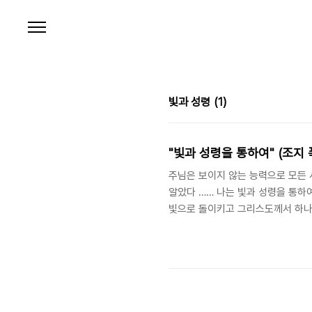
본문 바로가기
빛과 성령
(1)
"빛과 성령을 통하여" (조지 
주님은 보이지 않는 능력으로 모든 
알았다 …… 나는 빛과 성령을 통하
빛으로 돌이키고 그리스도께서 하나님의 자
Chapter 2, The First Ye
하셨습니다. 《성령의 불세례를 받으라