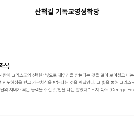
산책길 기독교영성학당
폭스)
사람이 그리스도의 신령한 빛으로 깨우침을 받는다는 것을 열어 보이셨고 나는
여 인도하심을 받고 가르치심을 받는다는 것을 깨달았다. 그 빛을 통해 그리스
녀가 되는 능력을 주실 것'임을 나는 알았다." 조지 폭스 (George Fox 1624
ars of Ministry (1648-1649) 중에서 새벽예배에 자주 나오시는 한 성도님께
!》는 제목의 책이었습니다. 책 속에는 '성령 ..