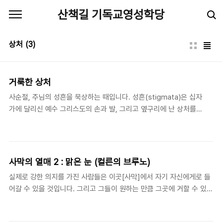
본문 바로가기
산책길 기독교영성학당
상처
(3)
거룩한 상처
사순절, 주님의 성흔을 묵상하는 때입니다. 성흔(stigmata)은 십자
가에 달리신 예수 그리스도의 손과 발, 그리고 옆구리에 난 상처를
말하지요. 예로부터 주님을 깊이 사랑하고 따르기 원하는 사람들은
그 성흔을 묵상하는 데서 그치지 않고, 예수의 상처까지도 닮기 원했
습니다. 대표적인 예를 들면, 사도 바울은 “내가 내 몸에 예수의 흔적
(stigmata)을 지니고 있노라”(갈6:17)고 말했고, 예수를 닮기를 추
사막의 열매 2 : 맑은 눈 (컬른의 브루노)
구했던 성 프란체스코(Fransis of Assisi: 1181-1226)는 세상을 떠
실제로 강한 의지를 가진 사람들은 이곳[사막]에서 자기 자신에게로 들
나기 두 해 전에 베르나 산에서 금식하며 기도하는 중에 몸에 오상
어갈 수 있을 것입니다. 그리고 그들이 원하는 만큼 그곳에 거할 수 있을
(五傷)을 얻었다고 전해집니다. 그들이 실제로 육체에 성흔을 지녔
것입니다. 덕의 씨앗들을 부지런히 재배하고 낙원의 열매들을 기쁨으로
는지는 알 수 없지만, 분명한 것은 그 두 성인들은 그리스도를 사랑
먹으면서 말입니다. 이곳에서 우리는 눈(eye)을 얻을 수 있습니다. 이
하여, 고난에 이..