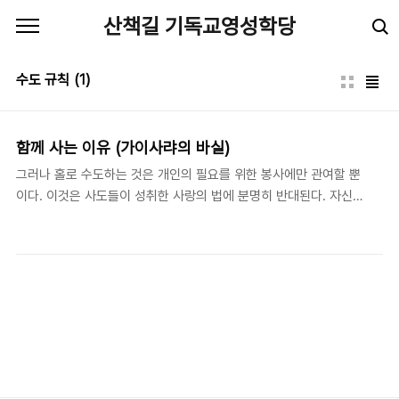
본문 바로가기
산책길 기독교영성학당
수도 규칙
(1)
함께 사는 이유 (가이사랴의 바실)
그러나 홀로 수도하는 것은 개인의 필요를 위한 봉사에만 관여할 뿐
이다. 이것은 사도들이 성취한 사랑의 법에 분명히 반대된다. 자신이
아니라 구원받을 영혼들의 유익을 구한 사도들의 그 사랑에 반한다.
- 가이사랴의 바실 (Basil the Great: c. 330?-379), 《수도 규범
(The Long Rules)》, 7. 카이사르의 감독이었던 바실은 삼위일체
교리의 정립 뿐 아니라 수도원 운동에도 크게 기여하였다. 그는 독거
하며 과도한 금욕을 추구하는 것 대신에 공동의 수도 공동체를 그의
수도원 운동으로 제시하였다. 그 까닭은 극단적인 금욕 수도에 대한
회의 때문만은 아니었다. 도리어 그보다는 하나님 사랑과 이웃 사랑
이라는 이중의 사랑을 행하는 데에는 독거보다는 공동 생활이 더 적
합하다는 판단 때문이었..