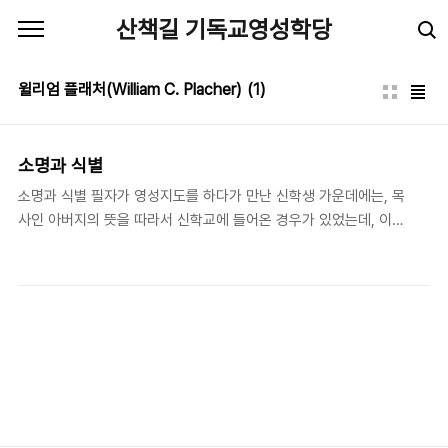
본문 바로가기
산책길 기독교영성학당
윌리엄 플래처(William C. Placher)
(1)
소명과 식별
소명과 식별 필자가 영성지도를 하다가 만난 신학생 가운데에는, 목
사인 아버지의 뜻을 따라서 신학교에 들어온 경우가 있었는데, 이야
기를 듣다보면 ‘이 학생은 소명이 없이 신학교를 다니는구나.’라는 생
각이 들 때가 있었다. 또 어떤 신학생은 번듯한 직장 생활을 갑자기
그만 두고 선교사로 부르심을 받았다고 확신에 차서 신학교에 들어
온 경우도 있었다. 그런 신학생 가운데 어떤 사람은 마침내 선교사가
되어 사역을 활발하게 잘 하는 사람도 있는 반면에, 중도에 포기하고
다시 사회생활로 돌아간 사람도 있다. 소명은 개인의 일생에 큰 영향
을 주기에, 소명을 잘 식별하는 일이 중요한데도 불구하고, 식별을
잘 안내해주는 커리큘럼을 한국 교회 안에서 찾기 힘든 실정이다. 필
자는 이 글에서 소명이란 무엇인지 그리고 소명 식별..