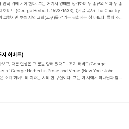
 언덕 위에 서야 한다. 그는 거기서 양떼를 생각하며 두 종류의 악과 두 종
트 (George Herbert: 1593-1633), 《시골 목사(The Country
인들이 그렇지만 보통 지역 교회(교구)를 섬기는 목회자는 참 바쁘다. 특히 조
지역 목회자들은 종종 자신의 교구에서 의사 또는 법률 대리인의 역할도 담
목록'에는 참 많은 것들이 올라가 있었다. 허버트에 의하면 이런 바쁜 일상
 있는데 그것은 분주한 매일의 생활 공간을 벗어나 "언덕 위에" 서는 것이
조지 허버트)
보고, 다른 인생은 그 분을 향해 있다." - 조지 허버트(George
ks of George Herbert in Prose and Verse (New York: John
172. 이것은 조지 허버트의 이라는 시의 한 구절이다. 그는 이 시에서 하나님과 함께
리고 있는데, 그것은 육체를 입은 채 땅을 바라보며 동시에 하나님을 바라
을 바라보며 동시에 땅에서 사는 존재이다. "지극히 높은 곳에서는 하나님께
사람들 중에 평화로다." (눅 2:14) 예수님은 가장 높은 자였지만 가장..