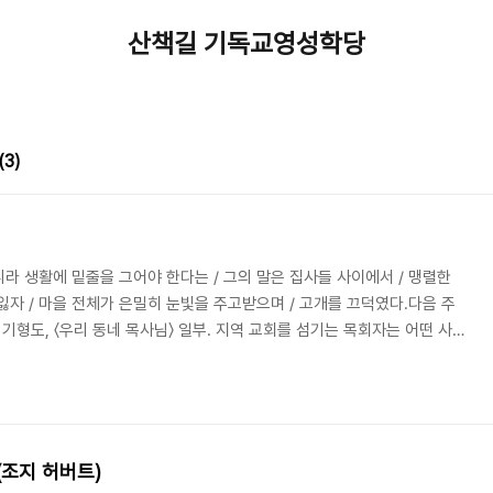
산책길 기독교영성학당
(3)
라 생활에 밑줄을 그어야 한다는 / 그의 말은 집사들 사이에서 / 맹렬한
잃자 / 마을 전체가 은밀히 눈빛을 주고받으며 / 고개를 끄덕였다.다음 주
- 기형도, 〈우리 동네 목사님〉 일부. 지역 교회를 섬기는 목회자는 어떤 사람
 동네 목사님〉(1984)이라는 시는 한 실존 인물을 배경으로 쓰였다고 전
두리 동네에 위치한 교회의 목사였다. 그는 “큰 소리로 기도하거나 손뼉을
 열광을 만족시키는 ‘뜨거운’ 목사가 아니었다. 대신 그는 학생회 소년들과
늦기도 하고, 읍내 철..
(조지 허버트)