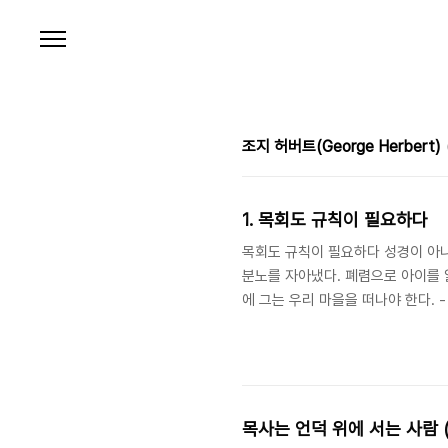
본문 바로가기
조지 허버트(George Herbert)
1. 목회도 규칙이 필요하다
목회도 규칙이 필요하다 성경이 아니
분노를 자아냈다. 폐렴으로 아이를 
에 그는 우리 마을을 떠나야 한다. 
이어야 하는가? 기형도 시인의 〈우리
해진다. 그는 경기도 안양의 한 변
치며” 찬송을 하여 교인들의 종교적
텃밭에 푸성귀를 심다가 저녁 예배에 
목사는 언덕 위에 서는 사람 