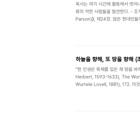
목사는 여가 시간에 활동에서 벗어나
류의 악한 사람들을 발견한다. - 조지 허버
Parson)》, 제24장. 많은 현대
지 허버트가 살던 17세기 영국의 
당해야 했기에, 그들이 '해야할 일 
중에도 목회자가 반드시 해야할 일이
다. 그곳에서 그는 자신이 섬기는..
하늘을 향해, 또 땅을 향해 (
"한 인생은 육체를 입은 채 땅을 바라
Herbert, 1593-1633), The Wor
Wurtele Lovell, 1881), 
하는 그리스도인의 이중적인 삶을 그
보는 모습이다. 그래, 우리는 하늘
영광이요 땅에서는 하나님이 기뻐하신 