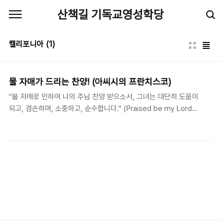
본문 바로가기
산책길 기독교영성학당
캘리포니아
(1)
물 자매가 드리는 찬양! (아씨시의 프란치스코)
"물 자매로 인하여 나의 주님 찬양 받으소서, 그녀는 대단히 도움이
되고, 겸손하며, 소중하고, 순수합니다." (Praised be my Lord
for sister water, which is greatly helpful and humble and
precious and pure.)- 아씨시의 프란치스코 (Francis of Assisi,
1182-1226), "태양의 찬가"(The Canticle of the Sun) 중에서 샌
프란시스코 지역을 방문 중이다. 샌프란시스코는 그 도시의 이름을
성인인 아씨시의 프란치스코에서 따왔다. 그래서 그런지 이곳에서
프란치스코 성인의 글을 읽으면 더욱 가슴에 와 닿는다. 최근에 샌프
란시스코가 속한 캘리포니아 주는 두 달 이상 비가 오지 않아서 가뭄
비상사태가 선포되..