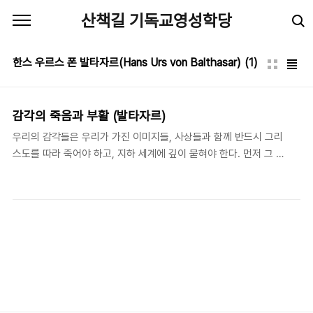
본문 바로가기
산책길 기독교영성학당
한스 우르스 폰 발타자르(Hans Urs von Balthasar)
(1)
감각의 죽음과 부활 (발타자르)
우리의 감각들은 우리가 가진 이미지들, 사상들과 함께 반드시 그리
스도를 따라 죽어야 하고, 지하 세계에 깊이 묻혀야 한다. 먼저 그 이
런 과정을 겪은 후에야 그 감각들은 고양(高揚)되어, 감각적이면서
동시에 초(超)-감각적인, 말로는 형언할 수 없는 방식으로 하나님 아
버지께 다가갈 수 있을 것이다.- 한스 우르스 폰 발타자르(Hans
Urs von Balthasar, 1905-1988), The Glory of the Lord: A
Theological Aesthetics, vol. I, 245. 우리가 주님을 “얼굴과 얼
굴을 맞대고 보게 될” 그 에스카톤(eschaton, 종말)의 날이 이르기
전에는 우리는 그분을 단지 “거울에 비친 모습”으로 밖에 볼 수 없을
것이다. 발타자르가 말하는 감각의 죽음과..